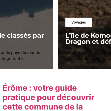
Voyages
e classés par
L’île de Komo
Dragon et déf
 grands pays du monde
L’ombre du dragon : Kom
tegrate this ...
écrase la poussière ocre
Érôme : votre guide
pratique pour découvrir
cette commune de la