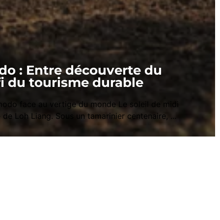
do : Entre découverte du
i du tourisme durable
odo face au vertige du monde Le soleil de midi
 de Loh Liang. Sous un tamarinier centenaire, ...