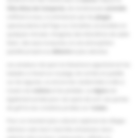
Villa Alma da Comporta
, de nombreuses
activités
s’offrent à vous, à commencer par les
plages
spectaculaires de Pego ou Carvalhal, accessibles en
quelques minutes. Imaginez des kilomètres de sable
blanc, des eaux turquoise, et une atmosphère
paisible propice au
détente
la plus absolue.
Les amateurs de sport et d’aventure apprécieront les
balades à cheval sur la plage, les sorties en paddle
sur les lagunes, ou encore les randonnées à vélo à
travers les
rizières
et les pinèdes. La
région
est
également prisée pour ses spots de surf, ses parties
de golf et ses croisières privées sur l’
océan
.
Pour un moment plus culturel, explorez les villages
alentour avec leurs marchés artisanaux, leurs