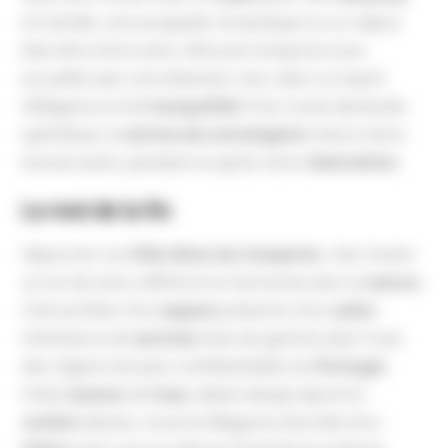
en famille, une escapade romantique ou un séjour
bien-être entre amis, Alma da Comporta vous
accueille avec une attention rare, dans un esprit
d’élégance et de
tranquillité
. Pour toute demande
spécifique, le
service de conciergerie
reste à votre
écoute avant, pendant et après votre
réservation
.
Le mot de la fin
Séjourner à la
Villa Alma da Comporta
, c’est choisir
un art de vivre raffiné et en harmonie avec la
nature
.
C’est profiter d’un
espace
préservé, d’un
cadre
intimiste et de
services
haut de gamme dans l’une
des régions les plus confidentielles du
Portugal
.
Cette
maison
de
luxe
, alliant design épuré et
confort
absolu, incarne l’élégance discrète d’un