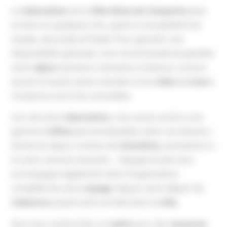
La
réservation
de la
Villa Alma da Comporta
peut
se faire en quelques clics, grâce à une plateforme
simple, sécurisée et fluide. Pour garantir une
disponibilité optimale, il est recommandé de planifier
votre
séjour
plusieurs semaines à l’avance, surtout
durant la haute saison estivale où les
villas
de
luxe
à
Comporta sont très convoitées.
Lors de votre
réservation
, vous aurez accès à une
gamme d’
offres
personnalisables selon vos besoins :
durée du séjour, nombre de
chambres
, prestations à
la carte, services exclusifs… L’équipe locale vous
accompagne également dans l’organisation
complète de votre
voyage
, depuis votre départ de
Lisbonne
jusqu’à votre arrivée dans la
villa
.
Que vous recherchiez un
cadre
pour des
vacances