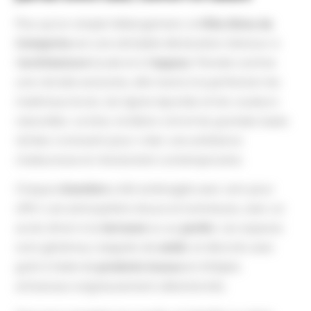
Plus qu’un simple hébergement, la
Villa Alma da
Comporta
est une véritable déclaration d’amour à
l’
architecture
locale et à l’
espace
. Pensée comme
une retraite exclusive, elle marie à la perfection les
matériaux bruts, les lignes épurées et les couleurs
naturelles. Le bois, le béton ciré et les grandes baies
vitrées s’unissent pour créer une ambiance
chaleureuse et résolument contemporaine.
Chaque
chambre
a été aménagée avec soin pour
offrir une atmosphère douce et lumineuse, avec un
accès direct à la
terrasse
ou au
jardin
. Les espaces
sont généreux, baignés de
soleil
, et décorés avec
goût à l’aide de
produits locaux
et d’objets
artisanaux soigneusement sélectionnés.