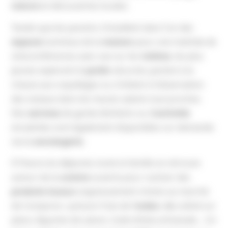
nature
et découvertes locales.
Tandis que les parents s’installent dans l’un des
espaces
lumineux de la
maison
pour une matinée de
visioconférences avec vue sur les
rizières
, les plus
jeunes explorent le
jardin
sécurisé, partent à la
chasse aux coquillages ou s’initient à l’observation
des oiseaux dans les marais salants tout proches.
Des
services
de garde d’enfants ou d’
activités
encadrées sont également disponibles sur demande
via la
conciergerie
.
À l’heure du déjeuner, toute la famille se retrouve
autour de la
cuisine
ouverte pour cuisiner des
produits locaux
soigneusement choisis au marché
de Comporta : poisson frais de l’
océan
,
riz
cultivé sur
place, légumes de saison, huile d’olive artisanale… Un