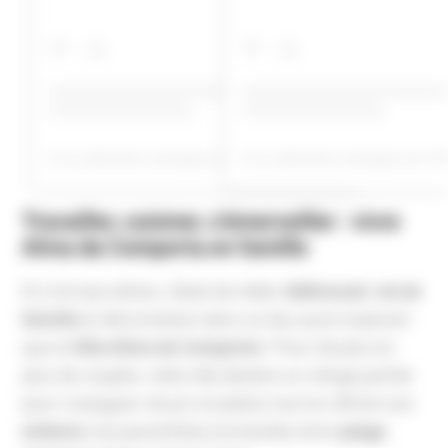
Une publication partagée par Villa da Comporta (@villadacomporta)
Travailler, cuisiner, s’émerveiller : vivre
Alma da Comporta en famille
Et si le luxe ultime, c’était de mêler
télétravail
,
vie de
famille
et déconnexion dans un lieu aussi inspirant
que la
Villa Alma da Comporta
? Pour de plus en
plus de couples, cette villa devient un refuge parfait
pour conjuguer vie pro et plaisir, tout en offrant aux
enfants
une parenthèse enchantée entre
plage
,