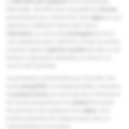
La
Villa Alma da Comporta
ne se contente pas
d’être belle : elle offre aussi une palette de
services
personnalisés pour transformer votre
séjour
en une
expérience réellement mémorable. Dès la
réservation
, un service de
conciergerie
est mis à
votre disposition pour répondre à toutes vos envies :
transferts depuis
Lisbonne
,
location
de vélos ou de
bateaux, organisation d’activités sur mesure, ou
encore chef à domicile.
Les prestations sont pensées pour vous offrir une
totale
tranquillité
. Le ménage quotidien, la livraison
de
produits locaux
, les soins bien-être à domicile et
les services de garde pour les
enfants
font partie
des attentions qui subliment votre
séjour
. Vous
profitez pleinement de chaque instant, dans un
cadre paisible et harmonieux.