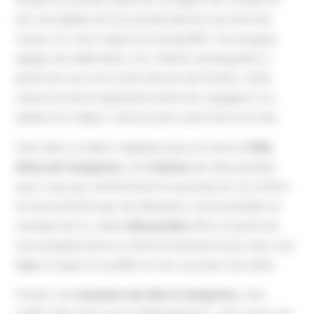
est une pépite encore préservée du tourisme de
masse. Ici, tout respire la tranquillité : les longues
plages de sable blanc, les rizières verdoyantes à
perte de vue, et le chant discret de l’océan. Cette
nature brute et apaisante attire les voyageurs en
quête d’un séjour ressourçant, entre terre et mer.
C’est dans ce décor idyllique que se niche la
Villa
Alma da Comporta
, une
maison
de rêve pensée
pour ceux qui recherchent le luxe discret, le confort
et la proximité avec les éléments. Entre pinèdes et
champs de riz, cette
villa privée
offre un point de
vue exceptionnel sur l’environnement local, avec une
vue
à couper le souffle sur les couchers de soleil.
Choisir une
location de villa à Comporta
, c’est