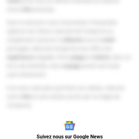
hôtel
privé, tout en offrant l’intimité et la liberté
d’une
villa
exclusive.
Que ce soit pour vous reconnecter à l’essentiel,
explorer les trésors naturels de Comporta ou
simplement savourer la
détente
sous le
soleil
portugais, Alma da Comporta vous offre une
expérience
inégalée. Entre
plage
et
rizières
, dans un
écrin de sérénité, votre
voyage
prend une toute
autre dimension.
Il ne vous reste plus qu’à faire vos valises, réserver
votre
villa
et vous laisser porter par la magie de
Comporta.
Suivez nous sur Google News