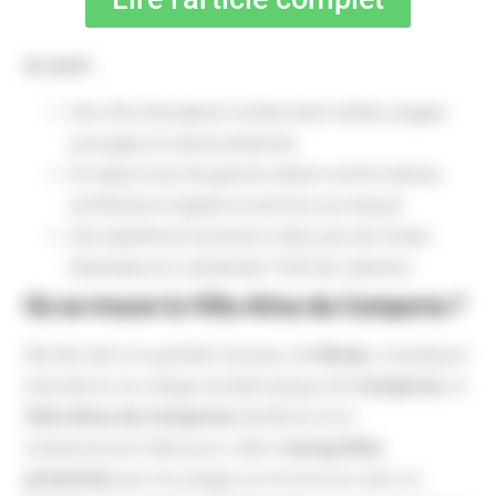
En bref :
Une villa d’exception nichée entre rizières, plages
sauvages et nature préservée
Un séjour haut de gamme alliant confort absolu,
architecture soignée et services sur-mesure
Une expérience luxueuse à deux pas de l’océan
Atlantique et à seulement 1h30 de Lisbonne
Où se trouve la Villa Alma da Comporta ?
Nichée dans le paisible hameau de
Muda
, à quelques
kilomètres du village emblématique de
Comporta
, la
Villa Alma da Comporta
bénéficie d’un
emplacement idéal pour allier
tranquillité
,
proximité
avec les plages et immersion dans la