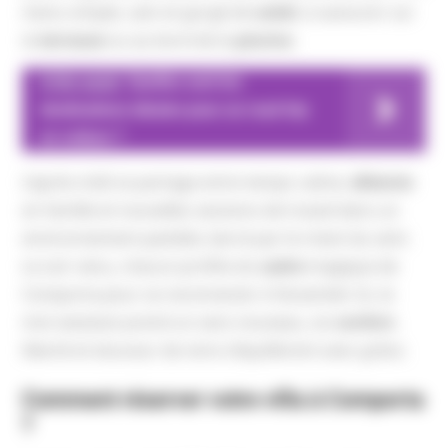
menu simple, sain et gorgé de
soleil
, à savourer sur
la
terrasse
ou au bord de la
piscine
.
A lire aussi
Quelles sont les
destinations idéales pour un road trip
en voiture ?
L’après-midi se partage entre temps calme,
détente
en famille et nouvelles sessions de travail dans un
environnement paisible, bercé par le chant du vent.
Le soir venu, chacun profite du
cadre
magique de
Comporta pour se reconnecter à l’essentiel. Ici, le
mot
vacances
prend un sens nouveau, où
confort
,
liberté et douceur de vivre s’équilibrent avec grâce.
Comment réserver votre villa à Comporta
?