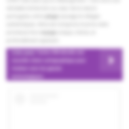
s’offrir bien plus qu’un hébergement : c’est vivre une
véritable immersion au cœur de la nature
portugaise, entre
plage
sauvage et villages
authentiques. Alma da Comporta incarne cette
promesse d’un
voyage
unique, intime, et
profondément apaisant.
A lire aussi
Cartes IGN dévoile une
nouvelle vision cartographique pour
rivaliser avec les géants
technologiques