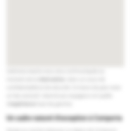
L’adresse exacte vous sera communiquée au
moment de la
réservation
, dans un souci de
confidentialité et de sécurité. Ce havre de paix reste
un lieu exclusif, réservé aux voyageurs en quête
d’
expérience
haut de gamme.
Un cadre naturel d’exception à Comporta
Située au sud de Lisbonne, la région de Comporta