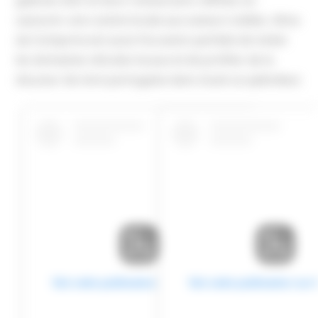
galeries d’art et leurs restaurants raffinés où
savourer une cuisine locale aux saveurs iodées. Alma
da Comporta est aussi l’occasion parfaite de visiter
les domaines viticoles locaux et de profiter de la
douceur de vivre portugaise dans toute sa splendeur.
Voir cette publication sur Instagram
Voir cette publication sur