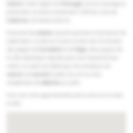
nature
. Cette région du
Portugal
, encore sauvage et
préservée, se situe à seulement 1h30 de route de
Lisbonne
, via l’autoroute A2.
Entourée de
rizières
, de pins parasols et de dunes de
sable blanc, la villa se trouve à moins de 10 minutes
des plages de
Carvalhal
et de
Pego
, deux joyaux de
la côte atlantique réputés pour leur beauté et leur
calme. Le cadre est idéal pour les amateurs de
nature
, de
marche
à pied, de surf ou tout
simplement de
détente
au soleil.
Voici une carte approximative de la zone où se situe
la villa :