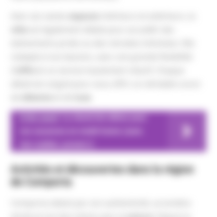
Avec ses vastes
espaces
intérieurs et extérieurs, la
villa
est également idéale pour accueillir des
événements privés ou des retraites intimistes. Elle
s’adapte à vos besoins, avec une grande flexibilité
d’
offre
et un service hautement réactif. Chaque
détail est soigné pour vous offrir un véritable cocon
de
détente
et de
luxe
.
A lire aussi
La check list ultime pour
vos vacances en mobil-home (sans
rien oublier, promis !)
Activités et découvertes dans la région
de Comporta
Comporta séduit par son authenticité, sa lumière
dorée et son lien intime avec la
nature
. Depuis la