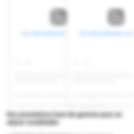
Voir cette publication sur Instagram
Voir cette publication sur
Une publication partagée par Villa da Comporta (@villadacomporta)
Des prestations haut de gamme pour un
séjour inoubliable