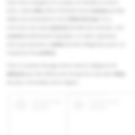
Que vous voyagiez en couple, en famille ou entre
amis, cette
villa
offre l’intimité d’une
maison
privée
alliée aux prestations d’un
hôtel de luxe
. On y
retrouve une vaste
piscine
bordée de transats, une
cuisine
entièrement équipée, un salon spacieux,
ainsi que plusieurs
salles
de bain élégantes pour un
maximum de
confort
.
C’est ce savant dosage entre nature, élégance et
détente
qui fait d’Alma da Comporta l’une des
villas
les plus convoitées de la région.