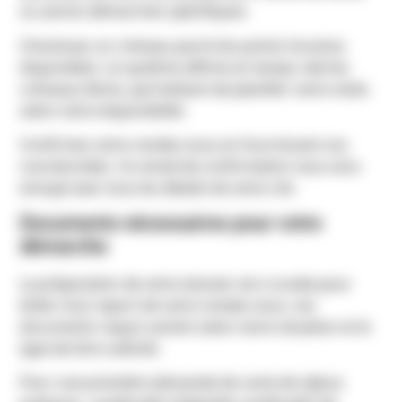
ou autres démarches spécifiques.
Choisissez un créneau parmi les points horaires
disponibles. Le système affiche en temps réel les
créneaux libres, permettant de planifier votre visite
selon votre disponibilité.
Confirmez votre rendez-vous en fournissant vos
coordonnées. Un email de confirmation vous sera
envoyé avec tous les détails de votre rdv.
Documents nécessaires pour votre
démarche
La préparation de votre dossier est cruciale pour
éviter tout report de votre rendez-vous. Les
documents requis varient selon votre situation et le
type de titre sollicité.
Pour une première demande de carte de séjour,