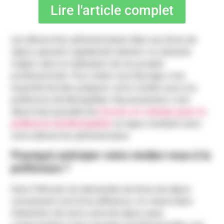
Lire l'article complet
Les démarches administratives liées aux titres de
séjour peuvent rapidement devenir un obstacle
majeur dans la réalisation de vos projets
professionnels. Pour éviter tout blocage, il est
essentiel de bien préparer votre rendez-vous à la
préfecture de Montpellier. Heureusement, il est
désormais possible de
trouver un créneau pour la
préfecture de Montpellier
en ligne, facilitant ainsi
votre démarche administrative.
Pourquoi anticiper votre rendez-vous à la
préfecture ?
Dans l’Hérault, les demandes de titres de séjour
connaissent une forte affluence. Un retard dans
l’obtention de votre carte de séjour peut