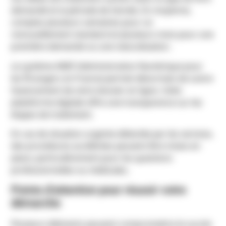
demandé et la période de l’année. En moyenne,
comptez plusieurs semaines pour un
renouvellement standard et plusieurs mois pour une
première demande ou une naturalisation.
Le système ANEF (Administration Numérique pour
les Étrangers en France) permet désormais de suivre
l’avancement de votre dossier en ligne. Cette
plateforme digitale offre une transparence sur les
étapes de traitement.
En cas de situation urgente détectée par les services,
des procédures accélérées peuvent être mises en
place, particulièrement pour les questions
professionnelles ou médicales.
Points d’attention pour réussir votre
démarche
Plusieurs éléments peuvent compromettre le succès