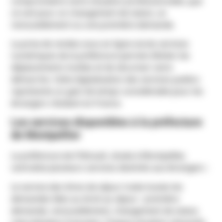
compromettre votre situation professionnelle, que
ce soit pour un changement de statut, un
renouvellement ou une première demande.
La prise de rendez-vous en ligne via les services
numériques de la préfecture permet d’éviter les
déplacements inutiles et de sécuriser votre
démarche. Cette digitalisation des services publics
représente un gain de temps considérable pour les
étrangers résidant en France.
Les services disponibles à la préfecture
de Montpellier
La préfecture de l’Hérault, située à Montpellier,
centralise plusieurs services destinés aux étrangers :
Le service des titres de séjour traite toutes les
demandes liées au droit au séjour : première
demande, renouvellement, changement de statut,