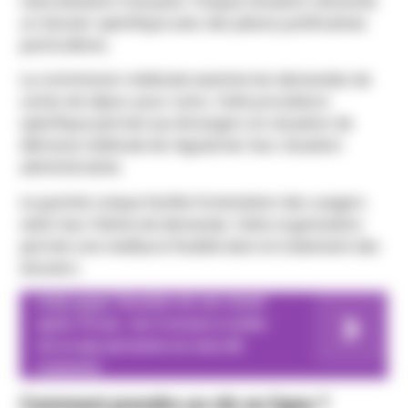
naturalisation française. Chaque situation nécessite
un dossier spécifique avec des pièces justificatives
particulières.
La commission médicale examine les demandes de
cartes de séjour pour soins. Cette procédure
spécifique permet aux étrangers en situation de
détresse médicale de régulariser leur situation
administrative.
Le guichet unique facilite l’orientation des usagers
selon leur thème de demande. Cette organisation
permet une meilleure fluidité dans le traitement des
dossiers.
A lire aussi
Donation de son vivant
après 70 ans : les 5 erreurs à éviter
(et ce que personne ne vous dit
vraiment)
Comment prendre un rdv en ligne ?