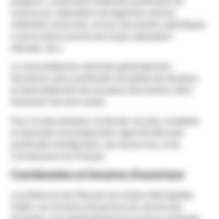
préparez : justificatifs d’identité, justificatifs de
ressources, attestation de logement, photos
d’identité conformes, et tous documents spécifiques
à votre statut (contrat de travail, attestation
d’études, etc.).
Le renouvellement nécessite généralement :
l’ancienne carte, justificatifs actualisés de situation,
et éventuellement de nouveaux documents selon
l’évolution de votre statut.
Pour la naturalisation, le dossier est plus complexe
et nécessite une préparation approfondie avec
justificatifs d’intégration, de ressources, et de
connaissance du français.
Coordonnées et horaires d’ouverture
La préfecture de l’Hérault est située à Montpellier
Cedex. Les horaires d’ouverture du service des
étrangers sont généralement du lundi au vendredi,