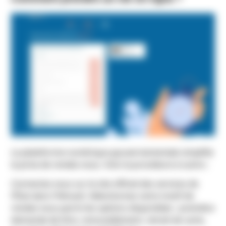
La plateforme numérique gouvernementale simplifie
la prise de rendez-vous. Voici la procédure à suivre :
Connectez-vous sur le site officiel des services de
l’État dans l’Hérault. Sélectionnez votre motif de
rendez-vous parmi les options disponibles : première
demande de titre, renouvellement, retrait de carte,