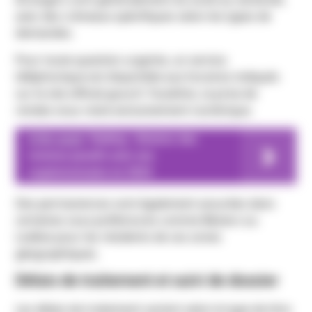
avec des créneaux spécifiques selon les types de
demandes.
Pour toute question urgente, un service
téléphonique est disponible aux horaires indiqués
sur le site officiel gouv.fr. Toutefois, la prise de
rendez-vous reste exclusivement numérique.
A lire aussi
Staking : Générer des
revenus passifs avec ses
cryptomonnaies en 2024
Des permanences sont également assurées dans
certaines sous-préfectures comme Béziers ou
Lodève pour les résidents de ces zones
géographiques.
Délais de traitement et suivi de dossier
Les délais de traitement varient selon le type de titre