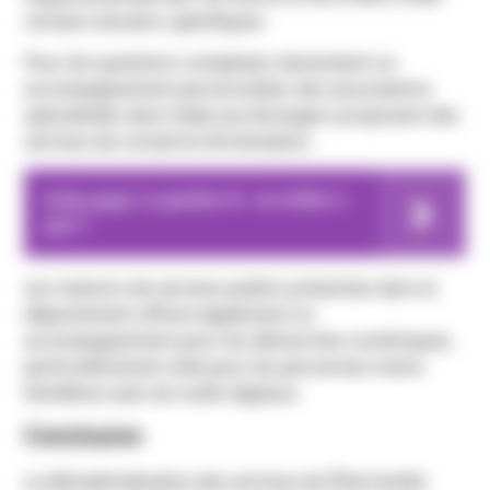
certains dossiers spécifiques.
Pour les questions complexes nécessitant un
accompagnement personnalisé, des associations
spécialisées dans l’aide aux étrangers proposent des
services de conseil et d’orientation.
A lire aussi
La gestion rh : un métier à
part ?
Les maisons de services publics présentes dans le
département offrent également un
accompagnement pour les démarches numériques,
particulièrement utile pour les personnes moins
familières avec les outils digitaux.
Conclusion
La dématérialisation des services de l’État facilite