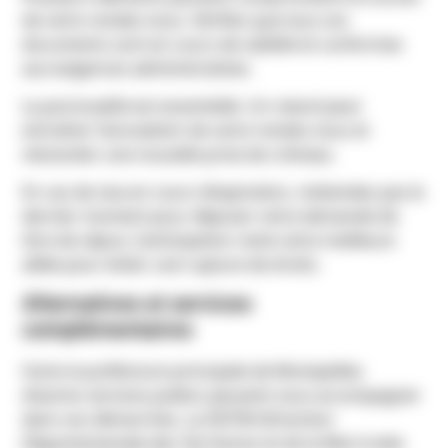
de votre rendez-vous. Vérifiez que tous vos
documents sont en cours de validité et conformes
aux exigences administratives.
La ponctualité est essentielle. Un retard peut
entraîner l’annulation de votre rendez-vous et
nécessiter une nouvelle prise de créneau.
En cas de visa en cours d’expiration, n’attendez pas le
dernier moment pour déposer votre demande de
titre de séjour. L’anticipation reste votre meilleure
alliée pour éviter une rupture de droits.
Alternatives et services
complémentaires
Outre la préfecture principale de Montpellier,
d’autres services publics peuvent vous accompagner
dans vos démarches. La DDTM (Direction
Départementale des Territoires et de la Mer) traite