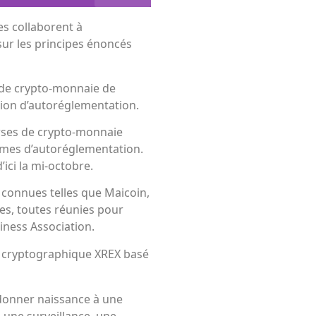
es collaborent à
sur les principes énoncés
s de crypto-monnaie de
tion d’autoréglementation.
rses de crypto-monnaie
ormes d’autoréglementation.
’ici la mi-octobre.
n connues telles que Maicoin,
tres, toutes réunies pour
siness Association.
 cryptographique XREX basé
 donner naissance à une
, une surveillance, une