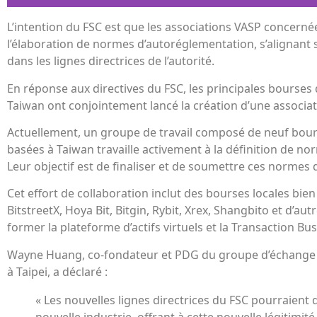
L’intention du FSC est que les associations VASP concerné
l’élaboration de normes d’autoréglementation, s’alignant 
dans les lignes directrices de l’autorité.
En réponse aux directives du FSC, les principales bourse
Taiwan ont conjointement lancé la création d’une associa
Actuellement, un groupe de travail composé de neuf bou
basées à Taiwan travaille activement à la définition de n
Leur objectif est de finaliser et de soumettre ces normes d
Cet effort de collaboration inclut des bourses locales bie
BitstreetX, Hoya Bit, Bitgin, Rybit, Xrex, Shangbito et d’au
former la plateforme d’actifs virtuels et la Transaction Bu
Wayne Huang, co-fondateur et PDG du groupe d’échange
à Taipei, a déclaré :
« Les nouvelles lignes directrices du FSC pourraient
nouvelle industrie, offrant à cette nouvelle légitimité