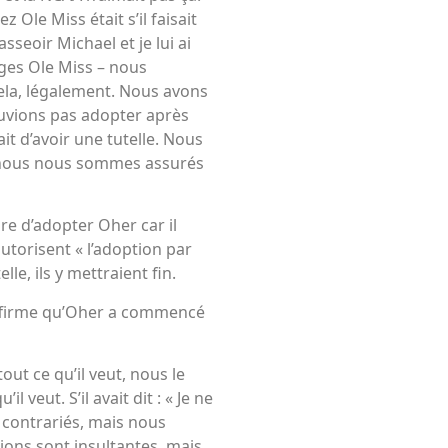
 Ole Miss était s’il faisait
asseoir Michael et je lui ai
sages Ole Miss – nous
 cela, légalement. Nous avons
ouvions pas adopter après
it d’avoir une tutelle. Nous
e nous nous sommes assurés
ure d’adopter Oher car il
autorisent « l’adoption par
lle, ils y mettraient fin.
 affirme qu’Oher a commencé
out ce qu’il veut, nous le
veut. S’il avait dit : « Je ne
s contrariés, mais nous
ations sont insultantes, mais,