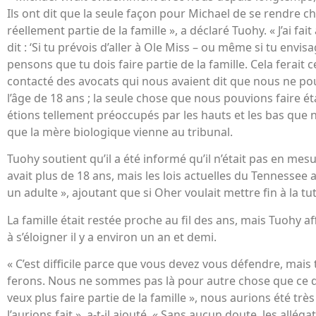
Ils ont dit que la seule façon pour Michael de se rendre chez
réellement partie de la famille », a déclaré Tuohy. « J’ai fait 
dit : ‘Si tu prévois d’aller à Ole Miss – ou même si tu envi
pensons que tu dois faire partie de la famille. Cela ferait
contacté des avocats qui nous avaient dit que nous ne p
l’âge de 18 ans ; la seule chose que nous pouvions faire éta
étions tellement préoccupés par les hauts et les bas qu
que la mère biologique vienne au tribunal.
Tuohy soutient qu’il a été informé qu’il n’était pas en mes
avait plus de 18 ans, mais les lois actuelles du Tennessee 
un adulte », ajoutant que si Oher voulait mettre fin à la tute
La famille était restée proche au fil des ans, mais Tuohy
à s’éloigner il y a environ un an et demi.
« C’est difficile parce que vous devez vous défendre, mais t
ferons. Nous ne sommes pas là pour autre chose que ce qu’il 
veux plus faire partie de la famille », nous aurions été trè
l’aurions fait », a-t-il ajouté. « Sans aucun doute, les allég