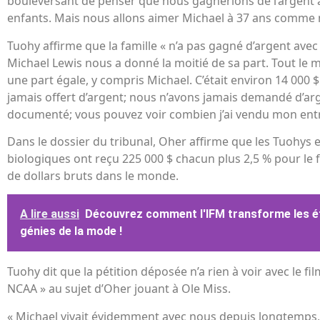
bouleversant de penser que nous gagnerions de l’argent 
enfants. Mais nous allons aimer Michael à 37 ans comme n
Tuohy affirme que la famille « n’a pas gagné d’argent avec l
Michael Lewis nous a donné la moitié de sa part. Tout le 
une part égale, y compris Michael. C’était environ 14 000
jamais offert d’argent; nous n’avons jamais demandé d’ar
documenté; vous pouvez voir combien j’ai vendu mon entr
Dans le dossier du tribunal, Oher affirme que les Tuohys 
biologiques ont reçu 225 000 $ chacun plus 2,5 % pour le fi
de dollars bruts dans le monde.
A lire aussi
Découvrez comment l'IFM transforme les é
génies de la mode !
Tuohy dit que la pétition déposée n’a rien à voir avec le fi
NCAA » au sujet d’Oher jouant à Ole Miss.
« Michael vivait évidemment avec nous depuis longtemps, 