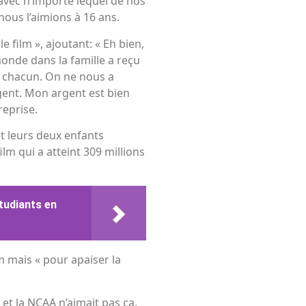
avec n’importe lequel de nos
ous l’aimions à 16 ans.
e film », ajoutant: « Eh bien,
monde dans la famille a reçu
 $ chacun. On ne nous a
gent. Mon argent est bien
eprise.
et leurs deux enfants
lm qui a atteint 309 millions
tudiants en
lm mais « pour apaiser la
et la NCAA n’aimait pas ça.