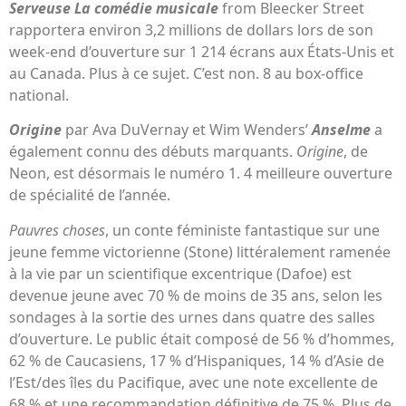
Serveuse La comédie musicale
from Bleecker Street
rapportera environ 3,2 millions de dollars lors de son
week-end d’ouverture sur 1 214 écrans aux États-Unis et
au Canada. Plus à ce sujet. C’est non. 8 au box-office
national.
Origine
par Ava DuVernay et Wim Wenders’
Anselme
a
également connu des débuts marquants.
Origine
, de
Neon, est désormais le numéro 1. 4 meilleure ouverture
de spécialité de l’année.
Pauvres choses
, un conte féministe fantastique sur une
jeune femme victorienne (Stone) littéralement ramenée
à la vie par un scientifique excentrique (Dafoe) est
devenue jeune avec 70 % de moins de 35 ans, selon les
sondages à la sortie des urnes dans quatre des salles
d’ouverture. Le public était composé de 56 % d’hommes,
62 % de Caucasiens, 17 % d’Hispaniques, 14 % d’Asie de
l’Est/des îles du Pacifique, avec une note excellente de
68 % et une recommandation définitive de 75 %. Plus de