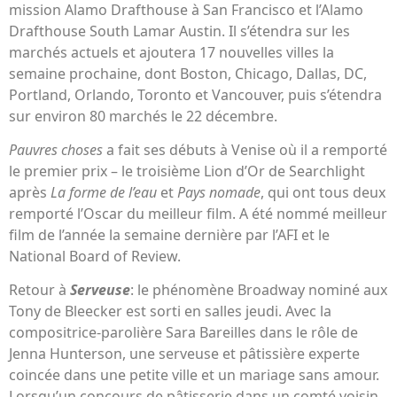
mission Alamo Drafthouse à San Francisco et l’Alamo
Drafthouse South Lamar Austin. Il s’étendra sur les
marchés actuels et ajoutera 17 nouvelles villes la
semaine prochaine, dont Boston, Chicago, Dallas, DC,
Portland, Orlando, Toronto et Vancouver, puis s’étendra
sur environ 80 marchés le 22 décembre.
Pauvres choses
a fait ses débuts à Venise où il a remporté
le premier prix – le troisième Lion d’Or de Searchlight
après
La forme de l’eau
et
Pays nomade
, qui ont tous deux
remporté l’Oscar du meilleur film. A été nommé meilleur
film de l’année la semaine dernière par l’AFI et le
National Board of Review.
Retour à
Serveuse
: le phénomène Broadway nominé aux
Tony de Bleecker est sorti en salles jeudi. Avec la
compositrice-parolière Sara Bareilles dans le rôle de
Jenna Hunterson, une serveuse et pâtissière experte
coincée dans une petite ville et un mariage sans amour.
Lorsqu’un concours de pâtisserie dans un comté voisin