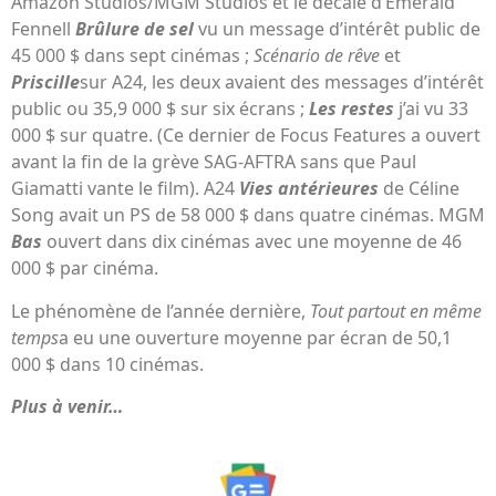
Amazon Studios/MGM Studios et le décalé d’Emerald
Fennell
Brûlure de sel
vu un message d’intérêt public de
45 000 $ dans sept cinémas ;
Scénario de rêve
et
Priscille
sur A24, les deux avaient des messages d’intérêt
public ou 35,9 000 $ sur six écrans ;
Les restes
j’ai vu 33
000 $ sur quatre. (Ce dernier de Focus Features a ouvert
avant la fin de la grève SAG-AFTRA sans que Paul
Giamatti vante le film). A24
Vies antérieures
de Céline
Song avait un PS de 58 000 $ dans quatre cinémas. MGM
Bas
ouvert dans dix cinémas avec une moyenne de 46
000 $ par cinéma.
Le phénomène de l’année dernière,
Tout partout en même
temps
a eu une ouverture moyenne par écran de 50,1
000 $ dans 10 cinémas.
Plus à venir…