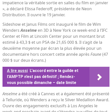
impatience la véritable sortie en salles du film en janvier
», a déclaré Elissa Federoff, présidente de Neon
Distribution. Il ouvre le 19 janvier.
Sideshow et Janus Films ont inauguré le film de Wim
Wenders
Anselme
en 3D à New York ce week-end à l’IFC
Center et Film at Lincoln Center pour un montant brut
estimé à 43,3 $ et un PSA de 21,65 000 $. Il s’agit de la
deuxième moyenne par écran la plus élevée pour un
documentaire hors concert cette année après
Faune
(47
000 $ sur deux écrans.)
A lire aussi
L’accord entre la guilde et
l’AMPTP n’est pas définitif ; Rendez-
vous possible dimanche – date limite
Anselme
a été créé à Cannes et a également été présenté
à Telluride, où Wenders a reçu le Silver Medallion Award.
Ouvre des engagements exclusifs à Los Angeles le
week-end prochain avant de s’étendre aux villes de tout