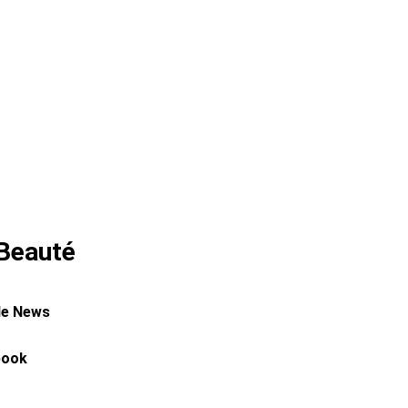
 Beauté
le News
book