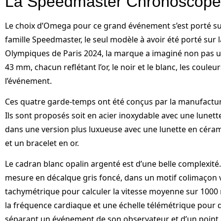
La Speedmaster Chronoscope
Le choix d’Omega pour ce grand événement s’est porté s
famille Speedmaster, le seul modèle à avoir été porté sur l
Olympiques de Paris 2024, la marque a imaginé non pas 
43 mm, chacun reflétant l’or, le noir et le blanc, les coul
l’événement.
Ces quatre garde-temps ont été conçus par la manufactu
Ils sont proposés soit en acier inoxydable avec une lunet
dans une version plus luxueuse avec une lunette en céra
et un bracelet en or.
Le cadran blanc opalin argenté est d’une belle complexité. 
mesure en décalque gris foncé, dans un motif colimaçon v
tachymétrique pour calculer la vitesse moyenne sur 1000
la fréquence cardiaque et une échelle télémétrique pour 
séparant un événement de son observateur et d’un point