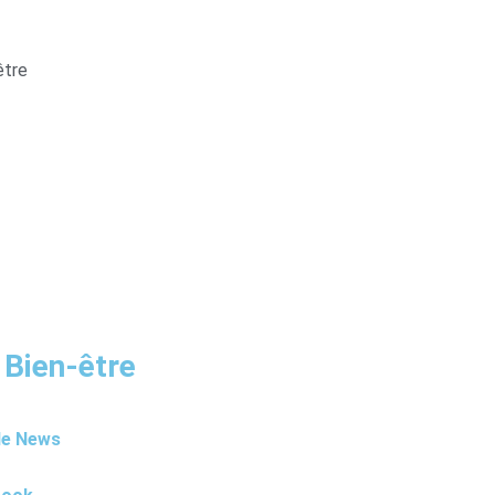
être
 Bien-être
le News