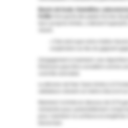
Bassin de fusée
,
StakeWise
,
Laboratoire
Puffer
font partie des plates-formes de 
leurs propres limites, a déclaré Superph
récent.
« C’est ainsi que notre chaîne réussir
coopération au lieu du gagnant-gag
L’engagement à maintenir une répartition
Ethereum peut être considéré comme une 
contrôle centralisé.
La décision de fixer l’auto-limite à 22 % é
validateurs doivent se mettre d’accord sur 
Maintenir la limite en dessous de 22 % g
s’entendre pour potentiellement compromet
pour maintenir la confiance et empêcher l
blockchain.