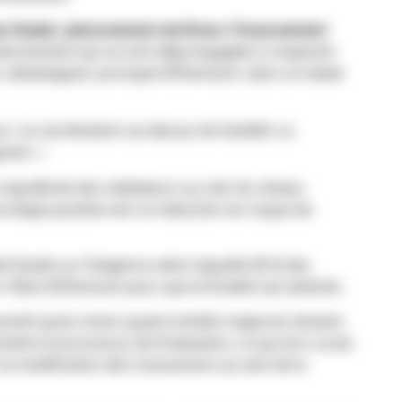
s Stader
,
Jalonnement de Diva
et
Financement
jalonnement qui se sont déjà engagées à respecter
iz, développeur principal d’Ethereum, dans un tweet
a : la coordination au-dessus de l’avidité. La
nant. »
 équilibrée des validateurs au sein du réseau
étape positive vers la réduction du risque de
tait basée sur l’exigence selon laquelle 66 % des
l’état d’Ethereum pour que la finalité soit atteinte.
arantit qu’au moins quatre entités majeures doivent
tre le processus de finalisation, ce qui est crucial
a modification des transactions au sein de la