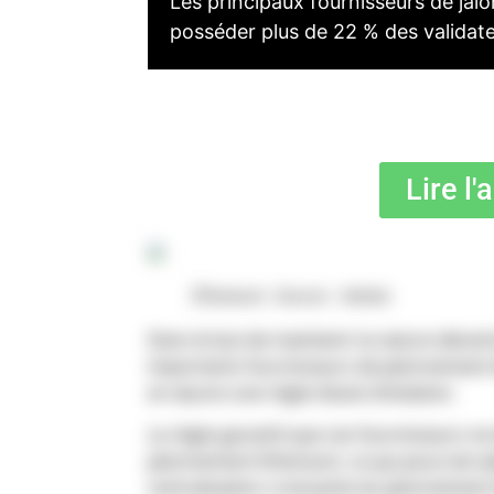
Les principaux fournisseurs de j
posséder plus de 22 % des validat
Lire l'
Éthereum. Source : Adobe
Dans le but de maintenir la nature décen
importants fournisseurs de jalonnement l
en œuvre une règle d’auto-limitation.
La règle garantit que ces fournisseurs n
jalonnement Ethereum, ce qui pourrait a
centralisation croissante du jalonnemen