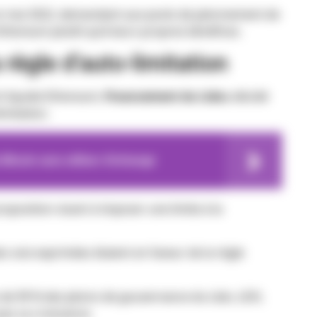
 en mai 2022, demandant aux pools de jalonnement de
 Ethereum plutôt qu’à leurs propres bénéfices.
 règle d’auto-limitation
t liquide Ethereum,
Financement du Lido
a décidé
imitation.
u Bitcoin sans utiliser d'échange
proposition visant à imposer une limite à la
 voix exprimées étaient en faveur de la règle
s de 99 % des jetons de gouvernance du Lido, LDO,
pas sa croissance.