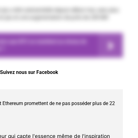
jeu a été substantielle depuis début mai, avec plus
en jeu et une augmentation de près de 230 000
 alors que BTC se maintient au niveau de
r ?
Suivez nous sur Facebook
t Ethereum promettent de ne pas posséder plus de 22
ur qui capte l'essence même de l'inspiration