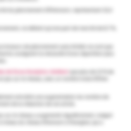
ché du jalonnement d’Ethereum, représentant 32,4
onnement, ne détient qu’une part de marché de 8,7 %,
ournisseurs de jalonnement auto-limités ne sont pas
autres soulignent la nécessité d’une répartition plus
eau.
es de Dune Analytics révèlent
que plus de 22 % de
en jeu sur le réseau, avec un nombre total d’Ether
alement entraîné une augmentation du nombre de
ent de la rédaction de cet article.
jeu sur le réseau a augmenté régulièrement, malgré
e à niveau du réseau Ethereum à Shanghai, qui a