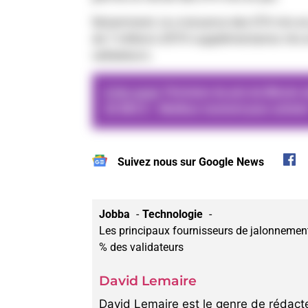
Notamment, la croissance des ETH mis en 
de 7 millions d’ETH supplémentaires mis 
validateurs.
A lire aussi
Prévision du prix du Bitcoin
26 800 $ – Meilleur moment pour achete
Suivez nous sur Google News
Jobba
Technologie
Les principaux fournisseurs de jalonnemen
% des validateurs
David Lemaire
David Lemaire est le genre de rédacte