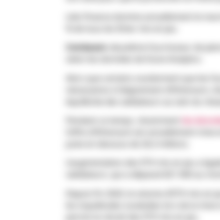
Lido Finance domine actuellement le mar
% de tous les Ether mis en jeu.
Coinbase
le deuxième fournisseur de jal
selon les données de Dune Analytics.
Alors que certains soutiennent que les f
nécessaires à l’alignement d’Ethereum, d’
équilibrée des validateurs au sein du rés
Pendant ce temps, récemment
les donné
l’offre d’Ethereum est actuellement mise 
juste en dessous de 26,3 millions.
L’augmentation des ETH mis en jeu a ég
validateurs, qui a dépassé 821 600 au mom
Depuis fin 2020, le volume d’ETH mis en 
les inquiétudes soulevées lors de la mis
permis le retrait des ETH mis en jeu.