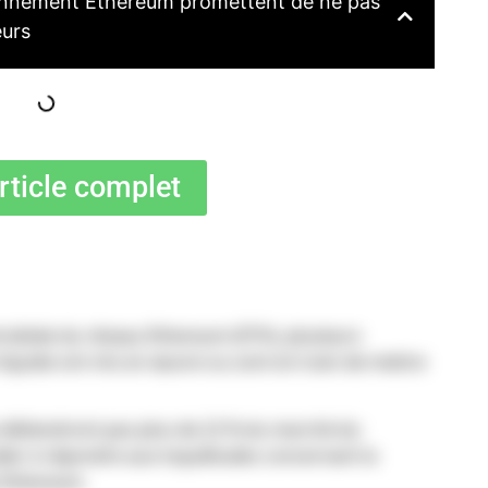
alonnement Ethereum promettent de ne pas
eurs
article complet
tralisée du réseau Ethereum (ETH), plusieurs
iquide ont mis en œuvre ou sont en train de mettre
e détiendront pas plus de 22 % du marché du
ider à répondre aux inquiétudes concernant la
t Ethereum.