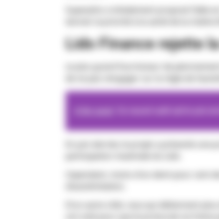
Superphiz a initialement proposé l’idée
donner la priorité à la santé de la chaîne
Lido Finance rejette la
Le plus grand fournisseur de jalonnemen
de ne pas s’engager sur la règle de l’autol
A lire aussi
Ce nouvel outil suit le prix d
En juin dernier, le projet a présenté une 
participation maximale du Lido.
Cependant, moins d’un demi pour cent des
d’autolimitation.
D’un autre côté, ceux qui détiennent plu
ont voté pour que le protocole ne freine 