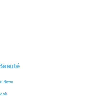
 Beauté
le News
book