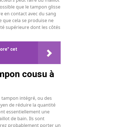
cteurs peut faire du maillot
possible que le tampon glisse
tre en contact avec du sang
e que cela se produise ne
té supérieure dont les côtés
ore" cet
ampon cousu à
un tampon intégré, ou des
oyen de réduire la quantité
sont essentiellement une
llot de bain. Ils sont
udrez probablement porter un