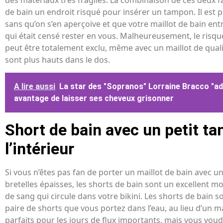
des matériaux très fragiles. La combinaison de ces deux fa
de bain un endroit risqué pour insérer un tampon. Il est 
sans qu’on s’en aperçoive et que votre maillot de bain en
qui était censé rester en vous. Malheureusement, le risqu
peut être totalement exclu, même avec un maillot de quali
sont plus hauts dans le dos.
A lire aussi
La star des "Sopranos" Lorraine Bracco "ad
avantage de laisser ses cheveux grisonner
Short de bain avec un petit t
l’intérieur
Si vous n’êtes pas fan de porter un maillot de bain avec 
bretelles épaisses, les shorts de bain sont un excellent m
de sang qui circule dans votre bikini. Les shorts de bain 
paire de shorts que vous portez dans l’eau, au lieu d’un mai
parfaits pour les jours de flux importants, mais vous vo