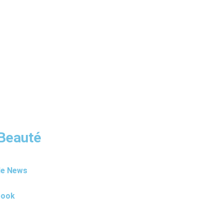
 Beauté
le News
book