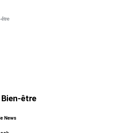
-être
 Bien-être
le News