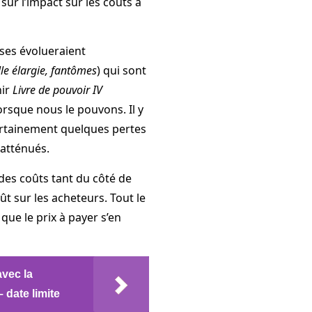
r l’impact sur les coûts à
oses évolueraient
le élargie, fantômes
) qui sont
nir
Livre de pouvoir IV
orsque nous le pouvons. Il y
 certainement quelques pertes
 atténués.
des coûts tant du côté de
ût sur les acheteurs. Tout le
ue le prix à payer s’en
avec la
 date limite