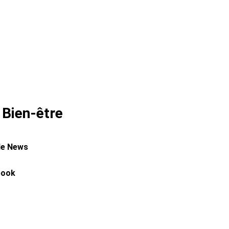
 Bien-être
le News
book