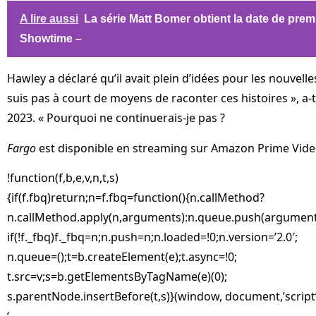
A lire aussi
La série Matt Bomer obtient la date de prem
Showtime –
Hawley a déclaré qu’il avait plein d’idées pour les nouvell
suis pas à court de moyens de raconter ces histoires », a-t
2023. « Pourquoi ne continuerais-je pas ?
Fargo
est disponible en streaming sur Amazon Prime Vid
!function(f,b,e,v,n,t,s)
{if(f.fbq)return;n=f.fbq=function(){n.callMethod?
n.callMethod.apply(n,arguments):n.queue.push(argument
if(!f._fbq)f._fbq=n;n.push=n;n.loaded=!0;n.version=’2.0′;
n.queue=();t=b.createElement(e);t.async=!0;
t.src=v;s=b.getElementsByTagName(e)(0);
s.parentNode.insertBefore(t,s)}(window, document,’script’