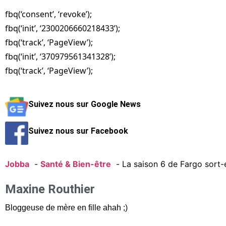
‘
fbq(‘consent’, ‘revoke’);
fbq(‘init’, ‘2300206660218433’);
fbq(‘track’, ‘PageView’);
fbq(‘init’, ‘370979561341328’);
fbq(‘track’, ‘PageView’);
Suivez nous sur Google News
Suivez nous sur Facebook
Jobba
Santé & Bien-être
La saison 6 de Fargo sort-e
Maxine Routhier
Bloggeuse de mère en fille ahah ;)