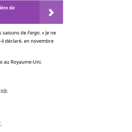
ière de
es saisons de
Fargo
. « Je ne
-il déclaré.
en novembre
eo au Royaume-Uni.
s)};
,