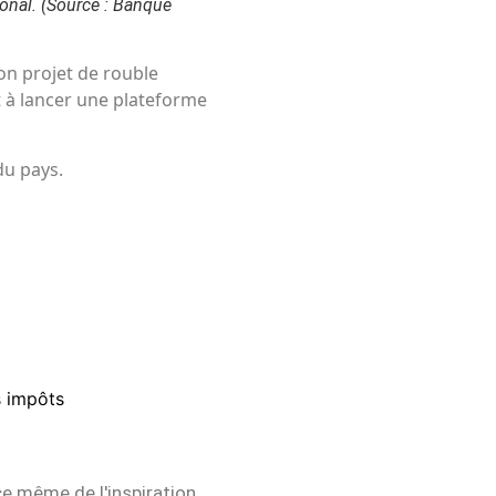
onal.
(Source : Banque
on projet de rouble
t à lancer une plateforme
du pays.
s impôts
ce même de l'inspiration