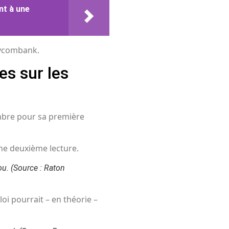
nt à une
ovcombank.
es sur les
embre pour sa première
une deuxième lecture.
ou.
(Source : Raton
 loi pourrait – en théorie –