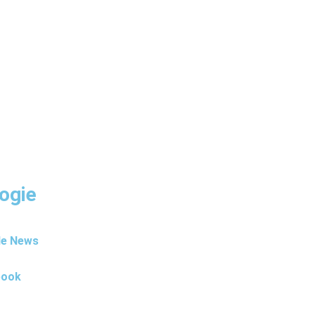
ogie
le News
book