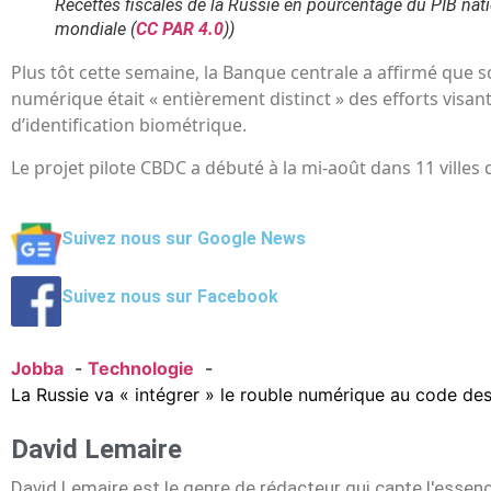
Recettes fiscales de la Russie en pourcentage du PIB nati
mondiale (
CC PAR 4.0
))
Plus tôt cette semaine, la Banque centrale a affirmé que s
numérique était « entièrement distinct » des efforts visan
d’identification biométrique.
Le projet pilote CBDC a débuté à la mi-août dans 11 villes 
Suivez nous sur Google News
Suivez nous sur Facebook
Jobba
Technologie
La Russie va « intégrer » le rouble numérique au code de
David Lemaire
David Lemaire est le genre de rédacteur qui capte l'essen