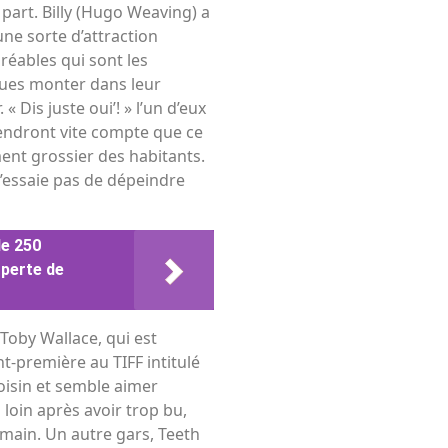
part. Billy (Hugo Weaving) a
 une sorte d’attraction
réables qui sont les
niques monter dans leur
« Dis juste oui’! » l’un d’eux
rendront vite compte que ce
ent grossier des habitants.
’essaie pas de dépeindre
de 250
 perte de
Toby Wallace, qui est
t-première au TIFF intitulé
oisin et semble aimer
loin après avoir trop bu,
emain. Un autre gars, Teeth