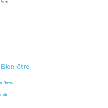
-être
 Bien-être
le News
book