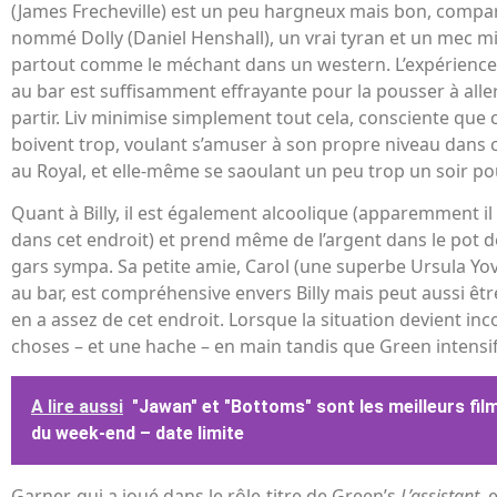
(James Frecheville) est un peu hargneux mais bon, compa
nommé Dolly (Daniel Henshall), un vrai tyran et un mec m
partout comme le méchant dans un western. L’expérience 
au bar est suffisamment effrayante pour la pousser à aller 
partir. Liv minimise simplement tout cela, consciente que 
boivent trop, voulant s’amuser à son propre niveau dans c
au Royal, et elle-même se saoulant un peu trop un soir po
Quant à Billy, il est également alcoolique (apparemment il n
dans cet endroit) et prend même de l’argent dans le pot de
gars sympa. Sa petite amie, Carol (une superbe Ursula Yovi
au bar, est compréhensive envers Billy mais peut aussi êtr
en a assez de cet endroit. Lorsque la situation devient in
choses – et une hache – en main tandis que Green intensif
A lire aussi
"Jawan" et "Bottoms" sont les meilleurs fil
du week-end – date limite
Garner, qui a joué dans le rôle-titre de Green’s
L’assistant,
e