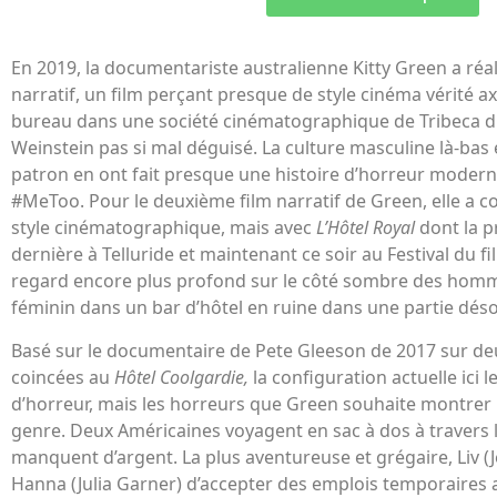
En 2019, la documentariste australienne Kitty Green a réa
narratif, un film perçant presque de style cinéma vérité a
bureau dans une société cinématographique de Tribeca d
Weinstein pas si mal déguisé. La culture masculine là-bas 
patron en ont fait presque une histoire d’horreur mode
#MeToo. Pour le deuxième film narratif de Green, elle a 
style cinématographique, mais avec
L’Hôtel Royal
dont la p
dernière à Telluride et maintenant ce soir au Festival du fi
regard encore plus profond sur le côté sombre des homme
féminin dans un bar d’hôtel en ruine dans une partie déso
Basé sur le documentaire de Pete Gleeson de 2017 sur deu
coincées au
Hôtel Coolgardie,
la configuration actuelle ici l
d’horreur, mais les horreurs que Green souhaite montrer
genre. Deux Américaines voyagent en sac à dos à travers l’
manquent d’argent. La plus aventureuse et grégaire, Liv (
Hanna (Julia Garner) d’accepter des emplois temporaires 