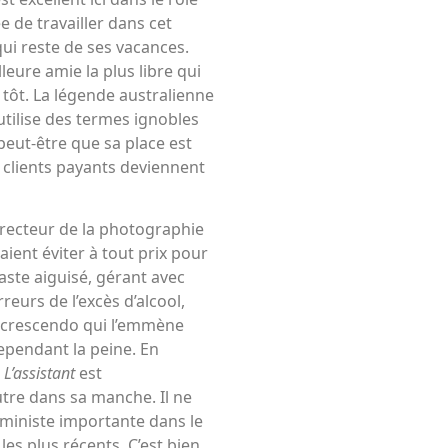
 de travailler dans cet
qui reste de ses vacances.
leure amie la plus libre qui
 tôt. La légende australienne
utilise des termes ignobles
eut-être que sa place est
 clients payants deviennent
irecteur de la photographie
aient éviter à tout prix pour
aste aiguisé, gérant avec
rreurs de l’excès d’alcool,
n crescendo qui l’emmène
 cependant la peine. En
e
L’assistant
est
utre dans sa manche. Il ne
féministe importante dans le
es plus récents. C’est bien