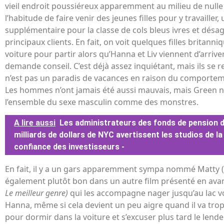
vieil endroit poussiéreux apparemment au milieu de nulle 
l’habitude de faire venir des jeunes filles pour y travailler,
supplémentaire pour la classe de cols bleus ivres et désag
principaux clients. En fait, on voit quelques filles britan
voiture pour partir alors qu’Hanna et Liv viennent d’arriver. 
demande conseil. C’est déjà assez inquiétant, mais ils se 
n’est pas un paradis de vacances en raison du comportem
Les hommes n’ont jamais été aussi mauvais, mais Green n
l’ensemble du sexe masculin comme des monstres.
A lire aussi
Les administrateurs des fonds de pension 
milliards de dollars de NYC avertissent les studios de la
confiance des investisseurs -
En fait, il y a un gars apparemment sympa nommé Matty (
également plutôt bon dans un autre film présenté en avan
Le meilleur genre)
qui les accompagne nager jusqu’au lac v
Hanna, même si cela devient un peu aigre quand il va trop 
pour dormir dans la voiture et s’excuser plus tard le lend