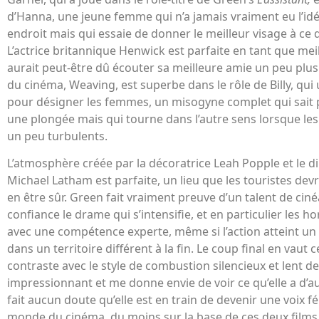
d’Hanna, une jeune femme qui n’a jamais vraiment eu l’idée
endroit mais qui essaie de donner le meilleur visage à ce 
L’actrice britannique Henwick est parfaite en tant que meil
aurait peut-être dû écouter sa meilleure amie un peu plus
du cinéma, Weaving, est superbe dans le rôle de Billy, qui 
pour désigner les femmes, un misogyne complet qui sait p
une plongée mais qui tourne dans l’autre sens lorsque les
un peu turbulents.
L’atmosphère créée par la décoratrice Leah Popple et le d
Michael Latham est parfaite, un lieu que les touristes devr
en être sûr. Green fait vraiment preuve d’un talent de ciné
confiance le drame qui s’intensifie, et en particulier les ho
avec une compétence experte, même si l’action atteint u
dans un territoire différent à la fin. Le coup final en vaut
contraste avec le style de combustion silencieux et lent d
impressionnant et me donne envie de voir ce qu’elle a d’a
fait aucun doute qu’elle est en train de devenir une voix 
monde du cinéma, du moins sur la base de ces deux films l