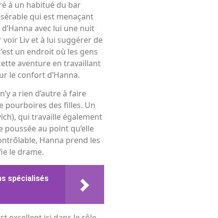
ré à un habitué du bar
isérable qui est menaçant
d’Hanna avec lui une nuit
voir Liv et à lui suggérer de
c’est un endroit où les gens
ette aventure en travaillant
ur le confort d’Hanna.
’y a rien d’autre à faire
 pourboires des filles. Un
ch), qui travaille également
e poussée au point qu’elle
contrôlable, Hanna prend les
ie le drame.
ms spécialisés
st excellent ici dans le rôle