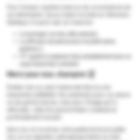
Pour l’instant, mystère total sur les circonstances de
son élimination. Aucun indice n’a fuité sur l’émission
fatidique. Ce qu’on sait, en revanche :
Le tournage a eu lieu cette semaine.
La diffusion est prévue pour mi-juillet (alors,
patience !).
TF1 garde le suspense total, probablement pour un
coup d’éclat bien orchestré.
Merci pour tout, champion 🏆
Émilien s’en va, mais il laisse derrière lui une
empreinte indélébile. Pas seulement pour sa culture
ou ses performances, mais pour l’image qu’il a
véhiculée : celle d’un jeune brillant, modeste et
profondément humain.
Alors oui, on va verser notre petite larme en juillet.
Oui, on va regretter cette époque bénie où midi