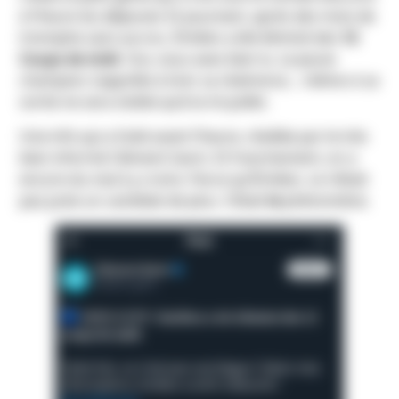
à l’heure du déjeuner. Et pourtant, après des mois de
triomphe sans accroc, Émilien a été éliminé des
12
Coups de midi
. Oui, vous avez bien lu. Le jeune
champion s’apprête à tirer sa révérence… même si sa
sortie ne sera visible qu’à la mi-juillet.
Une info qui a fuité avant l’heure, révélée par le très
bien informé Clément Garin. Et franchement, on a
encore du mal à y croire. Parce qu’Émilien, ce n’était
pas juste un candidat de plus. C’était
le
phénomène.