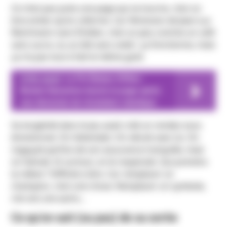
Ce n’est pas juste une page qui se tourne, c’est un
livre entier qu’on referme. Car l’émission de Jean-Luc
Reichmann sans Émilien, c’est un peu comme un café
sans sucre, ou un été sans soleil : ça fonctionne, mais
ça n’a pas tout à fait le même goût.
A lire aussi
La Fin Épique d'Atlas :
Boston Dynamics tourne la page après
une décennie de révolution robotique
Sa longévité dans le jeu avait créé un rendez-vous
émotionnel. On l’attendait. On vibrait avec lui. On
s’agaçait parfois de son assurance tranquille, mais
on l’aimait. Et surtout, on le respectait. Qui prendra
la relève ? Difficile à dire. Car remplacer un
champion, c’est une chose. Remplacer un symbole,
c’en est une autre…
Ce qu’on sait (ou pas) de sa sortie