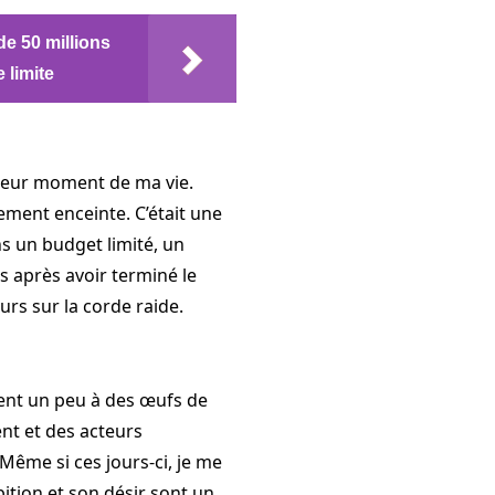
de 50 millions
 limite
eilleur moment de ma vie.
lement enceinte. C’était une
s un budget limité, un
es après avoir terminé le
urs sur la corde raide.
ent un peu à des œufs de
ent et des acteurs
Même si ces jours-ci, je me
ition et son désir sont un