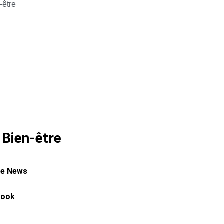
-être
 Bien-être
le News
book