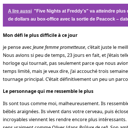
A lire aussi
"Five Nights at Freddy's" va atteindre plus 
de dollars au box-office avec la sortie de Peacock – date
Mon défi le plus difficile à ce jour
je pense avec
Jeune femme prometteuse
, c’était juste le m
Nous avions si peu de temps, 23 jours en fait, et j’étais tel
horloge qui tournait, pas seulement parce que nous avion
temps limité, mais je veux dire, j’ai accouché trois semain
tournage principal. C’était définitivement un peu un parco
Le personnage qui me ressemble le plus
Ils sont tous comme moi, malheureusement. Ils ressembl
bébés araignées. Ils vivent dans votre cerveau, puis éclos
incroyables viennent les rendre encore plus intéressants. 
sens vraiment comme Oliver (dans
Brûlure de sel
). Son amb