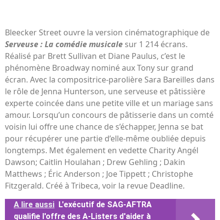
Bleecker Street ouvre la version cinématographique de
Serveuse : La comédie musicale
sur 1 214 écrans.
Réalisé par Brett Sullivan et Diane Paulus, c’est le
phénomène Broadway nominé aux Tony sur grand
écran. Avec la compositrice-parolière Sara Bareilles dans
le rôle de Jenna Hunterson, une serveuse et pâtissière
experte coincée dans une petite ville et un mariage sans
amour. Lorsqu’un concours de pâtisserie dans un comté
voisin lui offre une chance de s’échapper, Jenna se bat
pour récupérer une partie d’elle-même oubliée depuis
longtemps. Met également en vedette Charity Angél
Dawson; Caitlin Houlahan ; Drew Gehling ; Dakin
Matthews ; Éric Anderson ; Joe Tippett ; Christophe
Fitzgerald. Créé à Tribeca, voir la revue Deadline.
A lire aussi
L'exécutif de SAG-AFTRA
qualifie l'offre des A-Listers d'aider à