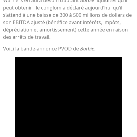
Warners en aura besoin d’autant
Barbie
liquidités qu’il
peut obtenir : le conglom a déclaré aujourd’hui qu’il
s’attend à une baisse de 300 à 500 millions de dollars de
son EBITDA ajusté (bénéfice avant intérêts, impôts,
dépréciation et amortissement) cette année en raison
des arrêts de travail.
Voici la bande-annonce PVOD de
Barbie
: