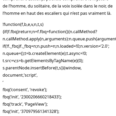
de l’homme, du solitaire, de la voix isolée dans le noir, de
l’homme en haut des escaliers qui n’est pas vraiment là.
!function(f,b,e,v,n,t,s)
{if(f.fbq)return;n=f.fbq=function(){n.callMethod?
n.callMethod.apply(n,arguments):n.queue.push(argument
if(!f._fbq)f._fbq=n;n.push=n;n.loaded=!0;n.version=’2.0′;
n.queue=();t=b.createElement(e);t.async=!0;
t.src=v;s=b.getElementsByTagName(e)(0);
s.parentNode.insertBefore(t,s)}(window,
document,’script’,
‘
fbq(‘consent’, ‘revoke’);
fbq(‘init’, ‘2300206660218433’);
fbq(‘track’, ‘PageView’);
fbq(‘init’, ‘370979561341328’);