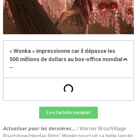
« Wonka » impressionne car il dépasse les
500 millions de dollars au box-office mondial
–
Lire l'article complet
Actualiser pour les dernières
… :
Warner Bros/Village
Roadshow/Heyday Films’
Wonka
poursuit sa belle lancée,