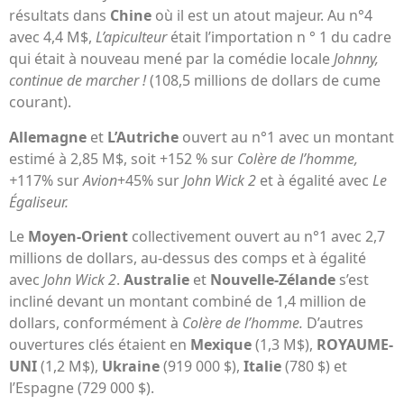
résultats dans
Chine
où il est un atout majeur. Au n°4
avec 4,4 M$,
L’apiculteur
était l’importation n ° 1 du cadre
qui était à nouveau mené par la comédie locale
Johnny,
continue de marcher !
(108,5 millions de dollars de cume
courant).
Allemagne
et
L’Autriche
ouvert au n°1 avec un montant
estimé à 2,85 M$, soit +152 % sur
Colère de l’homme,
+
117% sur
Avion
+45% sur
John Wick 2
et à égalité avec
Le
Égaliseur.
Le
Moyen-Orient
collectivement ouvert au n°1 avec 2,7
millions de dollars, au-dessus des comps et à égalité
avec
John Wick 2
.
Australie
et
Nouvelle-Zélande
s’est
incliné devant un montant combiné de 1,4 million de
dollars, conformément à
Colère de l’homme.
D’autres
ouvertures clés étaient en
Mexique
(1,3 M$),
ROYAUME-
UNI
(1,2 M$),
Ukraine
(919 000 $),
Italie
(780 $) et
l’Espagne (729 000 $).