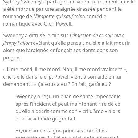
Sydney Sweeney a partagé une vidéo du moment où elle
a été mordue par une araignée dressée pendant le
tournage de
N’importe qui sauf toi
sa comédie
romantique avec Glen Powell.
Sweeney a diffusé le clip sur
L’émission de ce soir avec
Jimmy Fallon
révélant qu’elle pensait qu’elle allait mourir
alors que l’araignée enfonçait ses dents dans son
poignet.
« Il me mord, il me mord. Non, il me mord vraiment »,
crie-t-elle dans le clip. Powell vient à son aide en lui
demandant : « Ça vous a eu ? En fait, ça t’a eu ?
Sweeney a reçu un bilan de santé impeccable
après l’incident et peut maintenant rire de ce
qu’elle a décrit comme son « cri d’âme » alors
que l’arachnide grignotait.
« Qui d’autre saigne pour ses comédies
romantiques ? » Fallon a plaisanté, décrivant