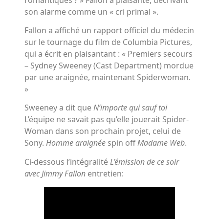
son alarme comme un « cri primal ».
Fallon a affiché un rapport officiel du médecin
sur le tournage du film de Columbia Pictures,
qui a écrit en plaisantant : « Premiers secours
– Sydney Sweeney (Cast Department) mordue
par une araignée, maintenant Spiderwoman.
»
Sweeney a dit que
N’importe qui sauf toi
L’équipe ne savait pas qu’elle jouerait Spider-
Woman dans son prochain projet, celui de
Sony.
Homme araignée
spin off
Madame Web
.
Ci-dessous l’intégralité
L’émission de ce soir
avec Jimmy Fallon
entretien: