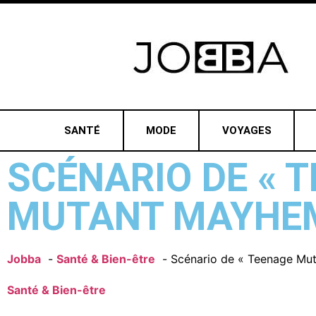
SANTÉ
MODE
VOYAGES
SCÉNARIO DE « 
MUTANT MAYHEM »
Jobba
Santé & Bien-être
Scénario de « Teenage Mutan
Santé & Bien-être