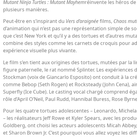
Mutant Ninja Turtles : Mutant Mayhem
réinvente les héros d
plusieurs manières.
Peut-être en s’inspirant du
Vers d’araignée
films,
Chaos mut
d’animation qui n’est pas une représentation simple de 
que c’est New York et qu’il y a des tortues et d’autres mut
combine des styles comme les carnets de croquis pour ad
expérience visuelle plus vivante.
Le film s’en tient aux origines des tortues, mutées par la l
figure paternelle, le rat nommé Splinter. Les expériences 
Stockman (voix de Giancarlo Esposito) ont conduit à la cr
comme Bebop (Seth Rogen) et Rocksteady (John Cena), a
Superfly (Ice Cube). Le casting vocal chargé comprend ég
rôle d’April O’Neil, Paul Rudd, Hannibal Buress, Rose Byrn
Pour les quatre tortues adolescentes – Leonardo, Michela
– les réalisateurs Jeff Rowe et Kyler Spears, avec les pro
Goldberg, ont choisi les acteurs adolescents Micah Abbey
et Sharon Brown Jr. C’est pourquoi vous allez voyez les dif