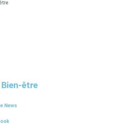
être
 Bien-être
le News
book