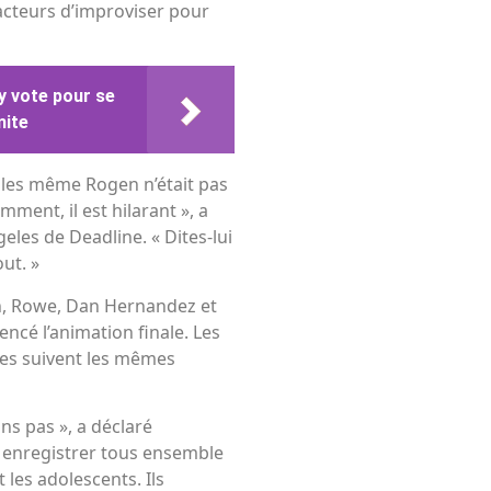
x acteurs d’improviser pour
y vote pour se
mite
lles même Rogen n’était pas
mment, il est hilarant », a
eles de Deadline. « Dites-lui
ut. »
en, Rowe, Dan Hernandez et
encé l’animation finale. Les
lles suivent les mêmes
ns pas », a déclaré
es enregistrer tous ensemble
 les adolescents. Ils