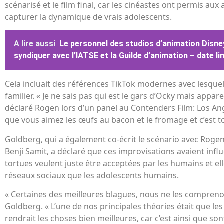
scénarisé et le film final, car les cinéastes ont permis au
capturer la dynamique de vrais adolescents.
A lire aussi
Le personnel des studios d’animation Disne
syndiquer avec l’IATSE et la Guilde d’animation – date li
Cela incluait des références TikTok modernes avec lesque
familier. « Je ne sais pas qui est le gars d’Ocky mais appare
déclaré Rogen lors d’un panel au Contenders Film: Los Ang
que vous aimez les œufs au bacon et le fromage et c’est to
Goldberg, qui a également co-écrit le scénario avec Rog
Benji Samit, a déclaré que ces improvisations avaient influ
tortues veulent juste être acceptées par les humains et e
réseaux sociaux que les adolescents humains.
« Certaines des meilleures blagues, nous ne les compreno
Goldberg. « L’une de nos principales théories était que l
rendrait les choses bien meilleures, car c’est ainsi que sont