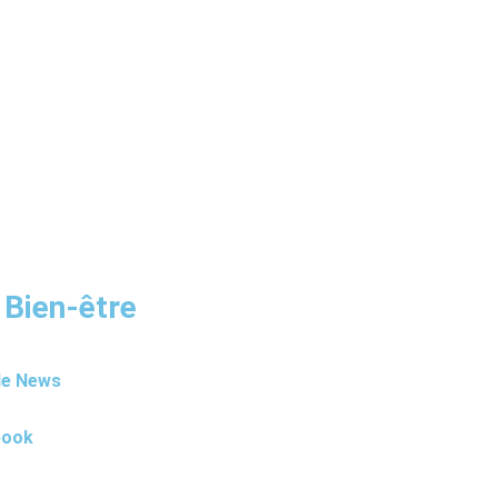
 Bien-être
le News
book