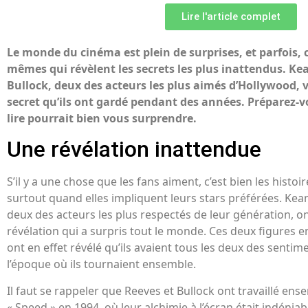
Lire l'article complet
Le monde du cinéma est plein de surprises, et parfois, ce
mêmes qui révèlent les secrets les plus inattendus. K
Bullock, deux des acteurs les plus aimés d’Hollywood, 
secret qu’ils ont gardé pendant des années. Préparez-vo
lire pourrait bien vous surprendre.
Une révélation inattendue
S’il y a une chose que les fans aiment, c’est bien les histo
surtout quand elles impliquent leurs stars préférées. Kea
deux des acteurs les plus respectés de leur génération, 
révélation qui a surpris tout le monde. Ces deux figures
ont en effet révélé qu’ils avaient tous les deux des sentime
l’époque où ils tournaient ensemble.
Il faut se rappeler que Reeves et Bullock ont travaillé ens
« Speed » en 1994, où leur alchimie à l’écran était indénia