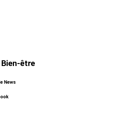
 Bien-être
le News
book