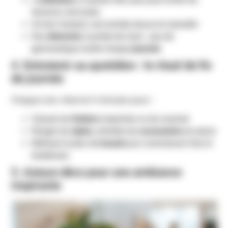
tensions cervicales
Un bon fauteuil, une lumière douce et naturelle
Des
éléments
à portée de main : pas de
gymnastique inutile chaque
journée
4. Entretenir au quotidien : le rituel de fin
de journée
Chaque soir, réserve 5 minutes pour :
Classer les
fichiers
imprimés ou les scanner
Ranger les
stylos
, remettre les
accessoires
en place
Nettoyer le plan de
travail
pour commencer frais le
lendemain
5. Astuce déco pour une ambiance
inspirante