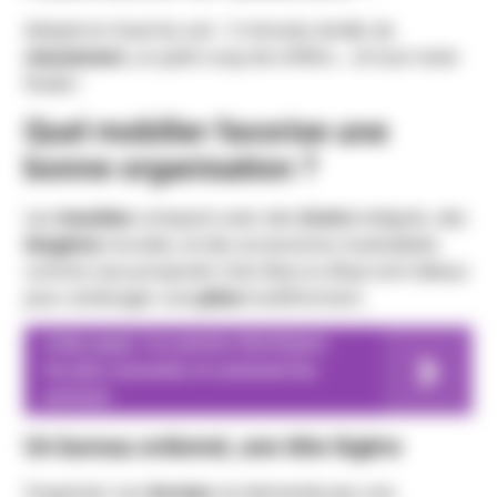
Adopte le rituel du soir : 5 minutes de
tri
, de
classement
, un petit coup de chiffon… et tout reste
fluide !
Quel mobilier favorise une
bonne organisation ?
Les
meubles
compacts avec des
tiroirs
intégrés, des
étagères
murales, et des accessoires modulables
comme ceux proposés chez Ikea ou Muji sont idéaux
pour aménager une
pièce
multifonction.
A lire aussi
Les pannes électriques
les plus courantes et comment les
prévenir
Un bureau ordonné, une tête légère
Organiser son
bureau
ne demande pas une