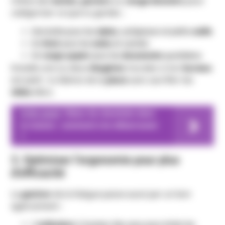
Utilise des
boites
,
paniers
ou
range-dossiers
pour
catégoriser ce que tu gardes :
Une boîte pour les
stylos
, surligneurs et petits
outils
Un
tiroir
pour les
notes
et carnets
Un
range-papier
pour les
documents
quotidiens
Installe une ou deux
étagères
murales si ton
bureau
est petit : tu libères de la
place
sans sacrifier tes
idées
déco.
A lire aussi
Odeur de cheminée dans
la maison : comment s’en débarrasser
?
3. Optimiser l’ergonomie pour plus
d’efficacité
La
gestion
de la fatigue passe aussi par un bon
agencement :
L’
ordinateur
à hauteur des yeux pour éviter les