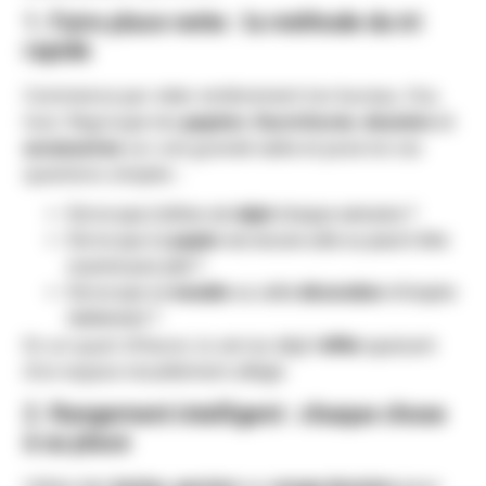
1. Faire place nette : la méthode du tri
rapide
Commence par vider entièrement ton bureau. Oui,
tout. Regroupe tes
papiers
,
fournitures
,
dossiers
et
accessoires
sur une grande table et pose-toi ces
questions simples :
Est-ce que j’utilise cet
objet
chaque semaine ?
Est-ce que ce
papier
est encore utile ou peut-il être
scanné puis jeté ?
Est-ce que ce
meuble
ou cette
décoration
m’inspire
réellement ?
En un quart d’heure, tu verras déjà l’
effet
apaisant
d’un espace visuellement allégé.
2. Rangement intelligent : chaque chose
à sa place