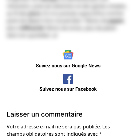
révolution, juste de l’attention et des gestes simples,
au fil des
jours
. Et si tu prenais aujourd’hui comme
point de départ d’un nouvel élan ? Moins de
papier
,
plus d’
efficacité
. Moins de stress, plus de plaisir
dans ton quotidien. 🌿
Suivez nous sur Google News
Suivez nous sur Facebook
Laisser un commentaire
Votre adresse e-mail ne sera pas publiée.
Les
champs obligatoires sont indiqués avec
*