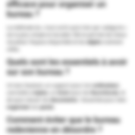
efficace pour organiser un
bureau ?
La méthode du « tout sortir puis trier par catégorie »
est la plus simple et durable. Elle te permet de mieux
visualiser l’espace disponible et les
objets
vraiment
utiles.
Quels sont les essentiels à avoir
sur son bureau ?
Un bon fauteuil, un support pour ton
ordinateur
,
une boîte à
stylos
, un
tiroir
pour les
fournitures
, et
de quoi classer tes
documents
: l’essentiel pour bien
organiser
ton
poste
.
Comment éviter que le bureau
redevienne en désordre ?