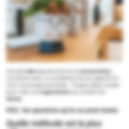
Une jolie
déco
épurée favorise la
concentration
:
une plante verte, un moodboard de tes objectifs du
mois, une bougie parfumée… Chaque détail compte
pour créer une
organisation
qui soutient tes
tâches
.
FAQ : les questions qu’on se pose toutes
Quelle méthode est la plus