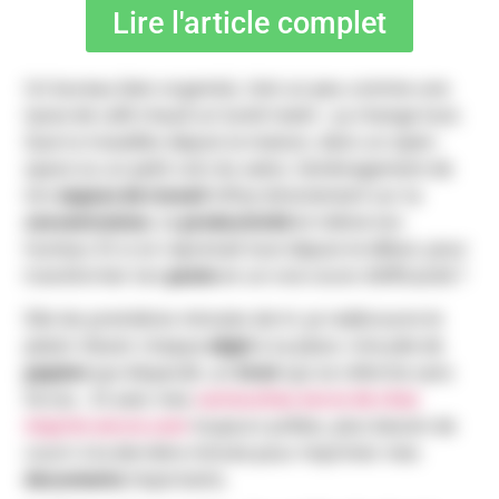
Lire l'article complet
Un bureau bien organisé, c’est un peu comme une
tasse de café chaud un lundi matin : ça change tout.
Que tu travailles depuis la maison, dans un open-
space ou un petit coin du salon, l’aménagement de
ton
espace de travail
influe directement sur ta
concentration
, ta
productivité
et même ton
humeur. Et si on reprenait tout depuis le début, pour
transformer ton
poste
en un vrai cocon d’efficacité ?
Dès les premières minutes de tri, je redécouvre le
plaisir d’avoir chaque
objet
à sa place. Une pile de
papiers
qui disparaît, un
tiroir
qui se referme sans
forcer… Et avec mes
cartouches encre de chez
imprim-encre.com
toujours prêtes, plus besoin de
courir à la dernière minute pour imprimer mes
documents
importants.