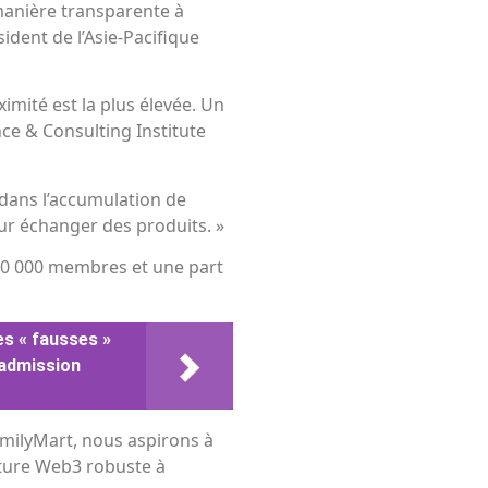
manière transparente à
ident de l’Asie-Pacifique
imité est la plus élevée. Un
nce & Consulting Institute
 dans l’accumulation de
our échanger des produits. »
800 000 membres et une part
es « fausses »
 admission
amilyMart, nous aspirons à
cture Web3 robuste à