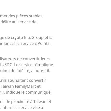
émet des pièces stables
idélité au service de
nge de crypto BitoGroup et la
lancer le service « Points-
ilisateurs de convertir leurs
’USDC. Le service n’implique
nts de fidélité, ajoute-t-il.
’ils souhaitent convertir
n Taiwan FamilyMart et
ir », indique le communiqué.
ns de proximité à Taiwan et
nts ». Le service vise à