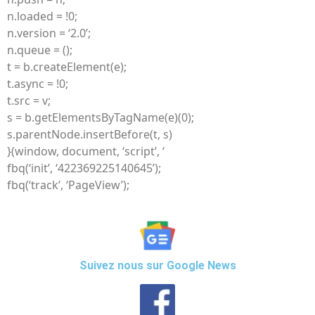
n.loaded = !0;
n.version = ‘2.0’;
n.queue = ();
t = b.createElement(e);
t.async = !0;
t.src = v;
s = b.getElementsByTagName(e)(0);
s.parentNode.insertBefore(t, s)
}(window, document, ‘script’, ‘
fbq(‘init’, ‘422369225140645’);
fbq(‘track’, ‘PageView’);
Suivez nous sur Google News