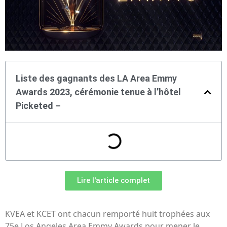
Liste des gagnants des LA Area Emmy
Awards 2023, cérémonie tenue à l’hôtel
Picketed –
Lire l'article complet
KVEA et KCET ont chacun remporté huit trophées aux
75e Los Angeles Area Emmy Awards pour mener le