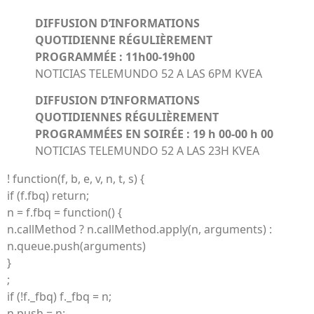
DIFFUSION D’INFORMATIONS
QUOTIDIENNE RÉGULIÈREMENT
PROGRAMMÉE : 11h00-19h00
NOTICIAS TELEMUNDO 52 A LAS 6PM KVEA
DIFFUSION D’INFORMATIONS
QUOTIDIENNES RÉGULIÈREMENT
PROGRAMMÉES EN SOIRÉE : 19 h 00-00 h 00
NOTICIAS TELEMUNDO 52 A LAS 23H KVEA
! function(f, b, e, v, n, t, s) {
if (f.fbq) return;
n = f.fbq = function() {
n.callMethod ? n.callMethod.apply(n, arguments) :
n.queue.push(arguments)
}
;
if (!f._fbq) f._fbq = n;
n.push = n;