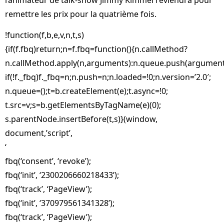
l’animateur de talk-show Jimmy Kimmel reviendra pour
remettre les prix pour la quatrième fois.
!function(f,b,e,v,n,t,s)
{if(f.fbq)return;n=f.fbq=function(){n.callMethod?
n.callMethod.apply(n,arguments):n.queue.push(argument
if(!f._fbq)f._fbq=n;n.push=n;n.loaded=!0;n.version=’2.0′;
n.queue=();t=b.createElement(e);t.async=!0;
t.src=v;s=b.getElementsByTagName(e)(0);
s.parentNode.insertBefore(t,s)}(window,
document,’script’,
‘
fbq(‘consent’, ‘revoke’);
fbq(‘init’, ‘2300206660218433’);
fbq(‘track’, ‘PageView’);
fbq(‘init’, ‘370979561341328’);
fbq(‘track’, ‘PageView’);