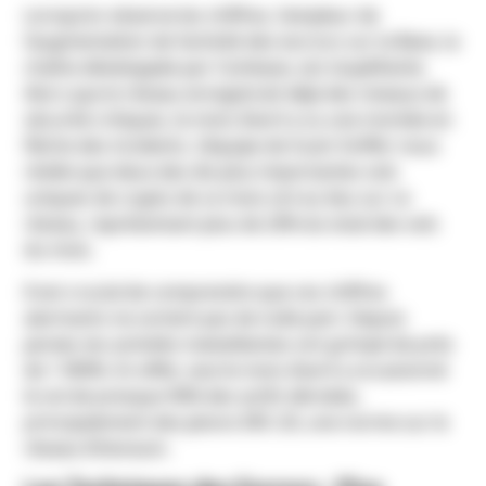
Lorsqu’on observe les chiffres, l’ampleur de
l’augmentation de l’activité des escrocs sur la Base, la
chaîne développée par Coinbase, est stupéfiante.
Alors que le réseau enregistrait déjà des niveaux de
sécurité critiques, le mois d’avril a vu une montée en
flèche des incidents. L’équipe de Scam Sniffer nous
révèle que deux des dix plus importantes vols
uniques de crypto de ce mois ont eu lieu sur ce
réseau, représentant plus de 20% du total des vols
du mois.
Il est crucial de comprendre que ces chiffres
alarmants ne sortent pas de nulle part. Depuis
janvier, les activités malveillantes ont grimpé de près
de 1 900%. En effet, seul le mois d’avril a occasionné
le vol de presque 90% des actifs dérobés,
principalement des jetons ERC-20, une norme sur le
réseau Ethereum.