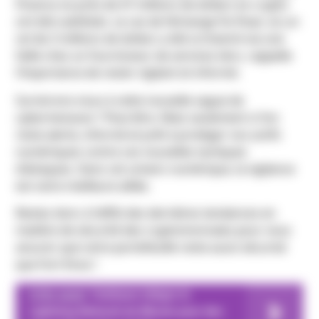
Finance où près de 47 millions de dollars en crypto
ont été subtilisés. Le cas de l’échange Fix Float, où un
vol de 3 millions de dollars a été orchestré via une
faille chez un fournisseur de services tiers, rappelle
l’importance de rester vigilant et informé.
Survivrons-nous à cette nouvelle vague de
cybermenaces ? Peut-être. Mais seulement si l’on
reste alerte, informé et prêt à protéger nos actifs
numériques contre ces nouvelles tactiques
d’attaques. Dans cet univers numérique, la vigilance
est votre meilleure alliée.
Restez donc à l’affût des dernières tendances en
matière de sécurité des cryptomonnaies pour vous
assurer que votre portefeuille reste aussi sécurisé
que Fort Knox !
A lire aussi
Coinbase intègre le
Lightning Network de Bitcoin pour des