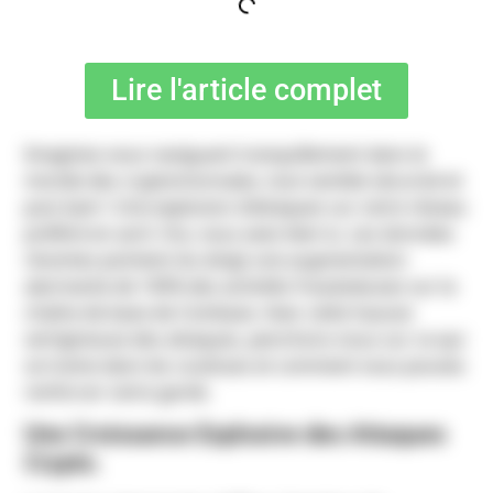
Lire l'article complet
Imaginez-vous naviguant tranquillement dans le
monde des cryptomonnaies, tout semble sécurisé et
puis bam ! Une explosion d’attaques sur votre réseau
préféré en avril. Oui, vous avez bien lu. Les données
récentes pointent du doigt une augmentation
alarmante de 145% des activités frauduleuses sur la
chaîne de base de Coinbase. Avec cette hausse
vertigineuse des attaques, penchons-nous sur ce qui
se trame dans les coulisses et comment vous pouvez
renforcer votre garde.
Une Croissance Explosive des Attaques
Crypto.