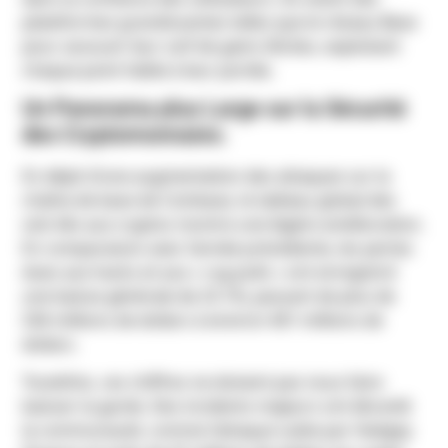
plateformes grandissantes telles que le réseau Base
pour assouvir leur soif de gains illicites, exploitant
chaque point faible à leur portée.
Un Panorama plus Large sur la Sécurité
des Cryptomonnaies.
En dépit d’une augmentation des attaques sur la
chaîne de base de Coinbase, le tableau global des
vols liés aux cryptos montre une légère amélioration.
En comparaison avec l’année précédente, les pertes
dues aux hacks et aux « rug pulls » ont enregistré
une baisse générale de 25.1%, passant de plus de
536 millions de dollars à environ 401 millions de
dollars.
Toutefois, ces chiffres ne doivent pas nous faire
baisser la garde. Des incidents majeurs ont ébranlé
la communauté, comme l’attaque subie par Hedgey