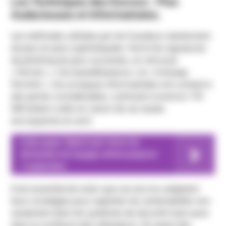
Les Techniques des Escrocs : Plus
Audacieuses et Informatisées.
Les méthodes utilisées par les fraudeurs deviennent
de plus en plus sophistiquées. Parmi les signatures
de phishing les plus courantes, on retrouve
« Permit », « IncreaseAllowance » et « Uniswap
Permit2 ». Ces arnaques informatisées ont conduit à
des pertes considérables, culminant à environ 170
000 dollars volés en raison de ces seules
escroqueries en avril.
A lire aussi
EigenLayer lance les
demandes de largage aérien jusqu'au
7 septembre
Il est essentiel de noter que ces escrocs adaptent
leurs stratégies pour exploiter les vulnérabilités non
seulement dans les systèmes de sécurité mais aussi
dans la confiance des utilisateurs. Ils visent des