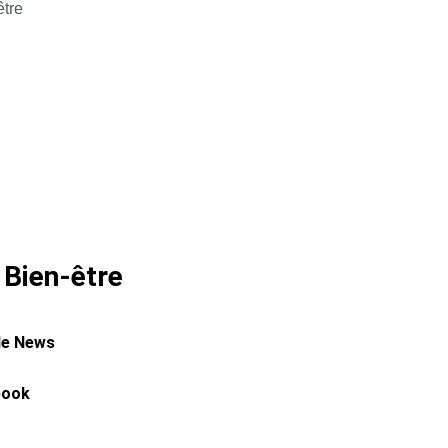
être
 Bien-être
le News
book