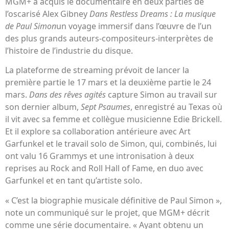
MGM+ a acquis le documentaire en deux parties de
l’oscarisé Alex Gibney
Dans Restless Dreams : La musique
de Paul Simon
un voyage immersif dans l’œuvre de l’un
des plus grands auteurs-compositeurs-interprètes de
l’histoire de l’industrie du disque.
La plateforme de streaming prévoit de lancer la
première partie le 17 mars et la deuxième partie le 24
mars.
Dans des rêves agités
capture Simon au travail sur
son dernier album,
Sept Psaumes
, enregistré au Texas où
il vit avec sa femme et collègue musicienne Edie Brickell.
Et il explore sa collaboration antérieure avec Art
Garfunkel et le travail solo de Simon, qui, combinés, lui
ont valu 16 Grammys et une intronisation à deux
reprises au Rock and Roll Hall of Fame, en duo avec
Garfunkel et en tant qu’artiste solo.
« C’est la biographie musicale définitive de Paul Simon »,
note un communiqué sur le projet, que MGM+ décrit
comme une série documentaire. « Ayant obtenu un