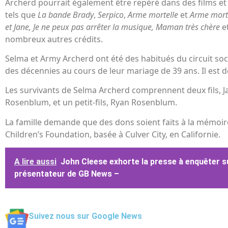
Archerd pourrait également être repéré dans des films et 
tels que
La bande Brady
,
Serpico
,
Arme mortelle
et
Arme morte
et Jane,
Je ne peux pas arrêter la musique,
Maman très chère
e
nombreux autres crédits.
Selma et Army Archerd ont été des habitués du circuit so
des décennies au cours de leur mariage de 39 ans. Il est 
Les survivants de Selma Archerd comprennent deux fils, 
Rosenblum, et un petit-fils, Ryan Rosenblum.
La famille demande que des dons soient faits à la mémoire
Children’s Foundation, basée à Culver City, en Californie.
A lire aussi
John Cleese exhorte la presse à enquêter su
présentateur de GB News –
Suivez nous sur Google News