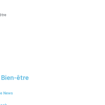
être
 Bien-être
le News