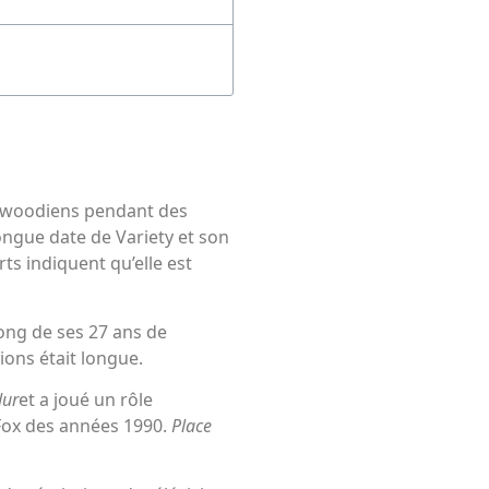
ywoodiens pendant des
ongue date de Variety et son
ts indiquent qu’elle est
ong de ses 27 ans de
tions était longue.
dur
et a joué un rôle
 Fox des années 1990.
Place