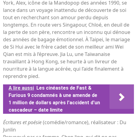
York, Alex, icône de la Mandopop des années 1990, se
lance dans un voyage inattendu de découverte de soi
tout en recherchant son amour perdu depuis
longtemps. En route vers Singapour, Chloé, en deuil de
la perte de son père, rencontre un inconnu qui dénoue
des années de bagage émotionnel. À Taipei, le mariage
de Si Hui avec le frère cadet de son meilleur ami Wei
Qian est mis à l’épreuve. Jia Lu, une Taïwanaise
travaillant à Hong Kong, se heurte à un livreur de
nourriture à la langue acérée, qui l’aide finalement à
reprendre pied.
A lire aussi
Les cinéastes de Fast &
Furious 9 condamnés à une amende de
1 million de dollars après l'accident d'un
cascadeur – date limite
Écritures et poésie
(comédie/romance), réalisateur : Du
Junlin
Provoqué par sa femme, Chen Jing, qui dit ne pas