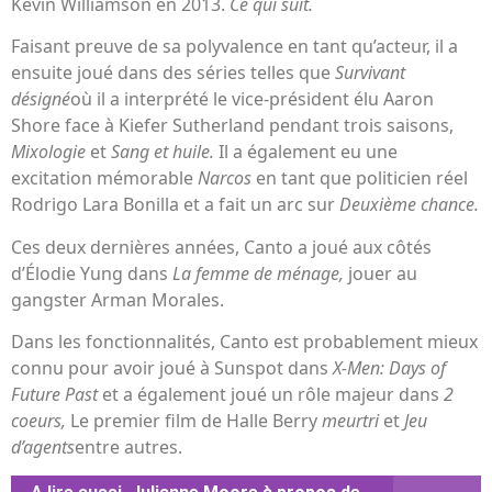
Kevin Williamson en 2013.
Ce qui suit.
Faisant preuve de sa polyvalence en tant qu’acteur, il a
ensuite joué dans des séries telles que
Survivant
désigné
où il a interprété le vice-président élu Aaron
Shore face à Kiefer Sutherland pendant trois saisons,
Mixologie
et
Sang et huile.
Il a également eu une
excitation mémorable
Narcos
en tant que politicien réel
Rodrigo Lara Bonilla et a fait un arc sur
Deuxième chance.
Ces deux dernières années, Canto a joué aux côtés
d’Élodie Yung dans
La femme de ménage,
jouer au
gangster Arman Morales.
Dans les fonctionnalités, Canto est probablement mieux
connu pour avoir joué à Sunspot dans
X-Men: Days of
Future Past
et a également joué un rôle majeur dans
2
coeurs,
Le premier film de Halle Berry
meurtri
et
Jeu
d’agents
entre autres.