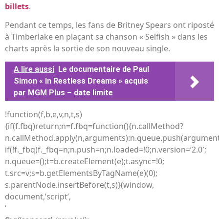
billets
.
Pendant ce temps, les fans de Britney Spears ont riposté
à Timberlake en plaçant sa chanson « Selfish » dans les
charts après la sortie de son nouveau single.
A lire aussi
Le documentaire de Paul
Simon « In Restless Dreams » acquis
par MGM Plus – date limite
!function(f,b,e,v,n,t,s)
{if(f.fbq)return;n=f.fbq=function(){n.callMethod?
n.callMethod.apply(n,arguments):n.queue.push(argument
if(!f._fbq)f._fbq=n;n.push=n;n.loaded=!0;n.version=’2.0′;
n.queue=();t=b.createElement(e);t.async=!0;
t.src=v;s=b.getElementsByTagName(e)(0);
s.parentNode.insertBefore(t,s)}(window,
document,’script’,
‘