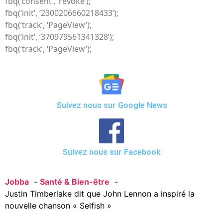
fbq(‘consent’, ‘revoke’);
fbq(‘init’, ‘2300206660218433’);
fbq(‘track’, ‘PageView’);
fbq(‘init’, ‘370979561341328’);
fbq(‘track’, ‘PageView’);
Suivez nous sur Google News
Suivez nous sur Facebook
Jobba
Santé & Bien-être
Justin Timberlake dit que John Lennon a inspiré la
nouvelle chanson « Selfish »