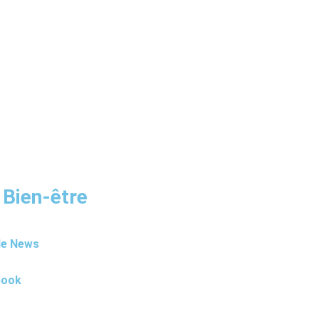
 Bien-être
le News
book