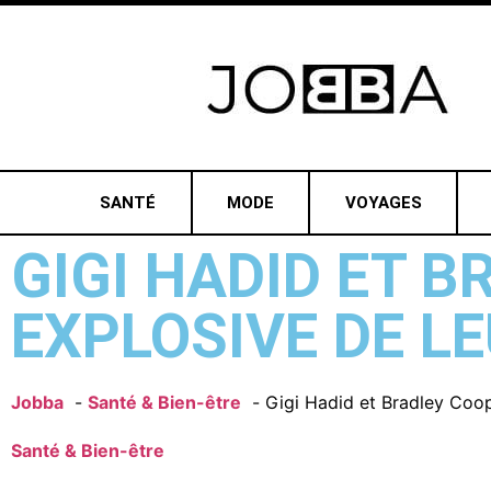
SANTÉ
MODE
VOYAGES
GIGI HADID ET 
EXPLOSIVE DE L
Jobba
Santé & Bien-être
Gigi Hadid et Bradley Coo
Santé & Bien-être