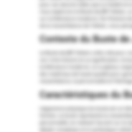
pour ses œuvres telles que Le Hobbit et la
nous explorons le Buste de JRR Tolkien, 
sur la littérature moderne. De l’histoire d
de la ressemblance de Tolkien, nous plo
Contexte du Buste de 
Le Buste de JRR Tolkien a été créé pour 
son riche histoire et sa signification, le
la littérature moderne. Le sculpteur, soig
des matériaux de haute qualité pour garan
ressemblance, la personnalité et l’héritage
Caractéristiques du B
L’apparence physique du buste est un témo
l’artiste. Le buste représente la ressembl
personnalité, en mettant l’accent sur le st
détails complexes et la symbolique utilisé