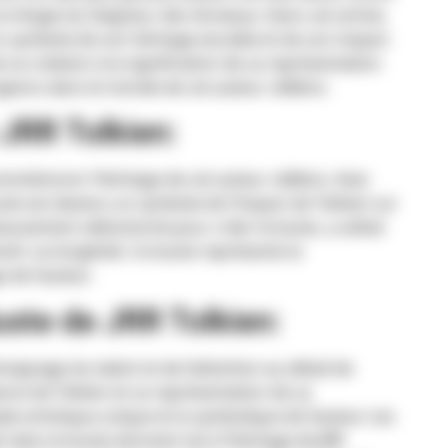
 trilogie du Seigneur des Anneaux. Dans cet article,
un symbole de son héritage durable et de son impact
e sa création à la signification de sa représentation
ngeons dans le monde de cet auteur célèbre.
JRR Tolkien:
commémorer l’héritage de cet auteur célèbre. Avec
 buste est devenu un symbole de l’impact de Tolkien sur
neusement sélectionné pour créer le buste, a utilisé
tir sa longévité. Ce buste représente la
 de l’auteur.
uste de JRR Tolkien:
ignage du talent et de l’attention au détail de
ance de Tolkien et sa représentation de sa
yle artistique unique et la symbolique de l’auteur. Les
s dans le buste donnent vie à l’héritage de JRR