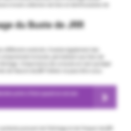
use à toute collection de fans et denthusiastes de
chage du Buste de JRR
s différents endroits. Il existe également des
ui comprennent le buste, permettant aux fans de
éritage. L’importance de ce buste en tant qu’objet
nés de l’œuvre de JRR Tolkien ne peut être sous-
tective privé à Paris quand on est une
symbole puissant de l’héritage et de l’impact de JRR