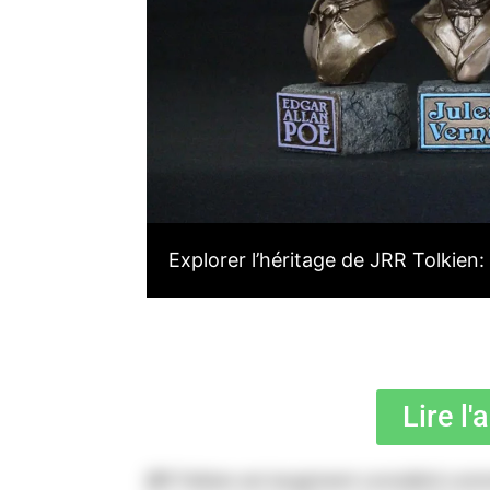
Explorer l’héritage de JRR Tolkien
Lire l'
JRR Tolkien est largement considéré comm