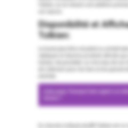
Tolkien, en en faisant une addition précie
son œuvre.
Disponibilité et Affi
Tolkien:
Le buste peut être visualisé ou acheté dan
répliques et d’autres produits dérivés q
l’auteur de posséder un morceau de son h
de collection pour les fans et les passion
estimée.
A lire aussi
Pourquoi faire appel à un dé
femme ?
En résumé, le Buste de JRR Tolkien est un 