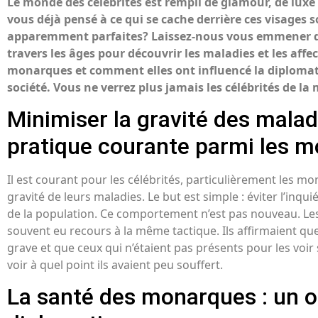
Le monde des célébrités est rempli de glamour, de luxe 
vous déjà pensé à ce qui se cache derrière ces visages s
apparemment parfaites? Laissez-nous vous emmener d
travers les âges pour découvrir les maladies et les affe
monarques et comment elles ont influencé la diplomatie
société. Vous ne verrez plus jamais les célébrités de l
Minimiser la gravité des malad
pratique courante parmi les 
Il est courant pour les célébrités, particulièrement les m
gravité de leurs maladies. Le but est simple : éviter l’inqu
de la population. Ce comportement n’est pas nouveau. L
souvent eu recours à la même tactique. Ils affirmaient que
grave et que ceux qui n’étaient pas présents pour les voir 
voir à quel point ils avaient peu souffert.
La santé des monarques : un o