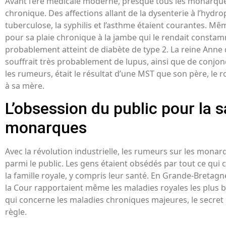
Avant l’ère médicale moderne, presque tous les monarque
chronique. Des affections allant de la dysenterie à l’hydro
tuberculose, la syphilis et l’asthme étaient courantes. Mêm
pour sa plaie chronique à la jambe qui le rendait constamm
probablement atteint de diabète de type 2. La reine Ann
souffrait très probablement de lupus, ainsi que de conjonc
les rumeurs, était le résultat d’une MST que son père, le ro
à sa mère.
L’obsession du public pour la 
monarques
Avec la révolution industrielle, les rumeurs sur les mona
parmi le public. Les gens étaient obsédés par tout ce qui
la famille royale, y compris leur santé. En Grande-Bretagne
la Cour rapportaient même les maladies royales les plus 
qui concerne les maladies chroniques majeures, le secret e
règle.