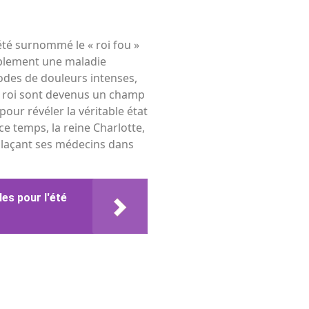
été surnommé le « roi fou »
ablement une maladie
odes de douleurs intenses,
du roi sont devenus un champ
pour révéler la véritable état
ce temps, la reine Charlotte,
, plaçant ses médecins dans
les pour l'été