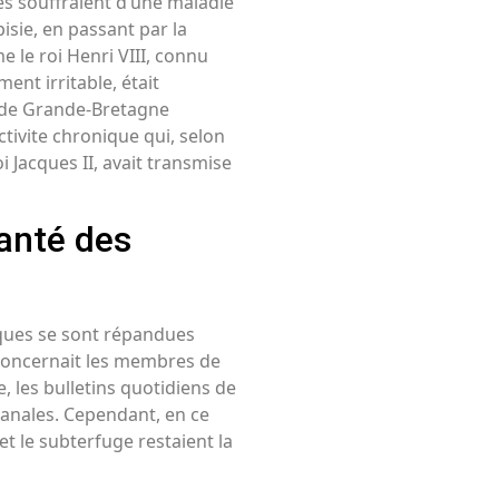
s souffraient d’une maladie
pisie, en passant par la
e le roi Henri VIII, connu
ent irritable, était
e de Grande-Bretagne
tivite chronique qui, selon
i Jacques II, avait transmise
santé des
rques se sont répandues
 concernait les membres de
, les bulletins quotidiens de
banales. Cependant, en ce
t le subterfuge restaient la