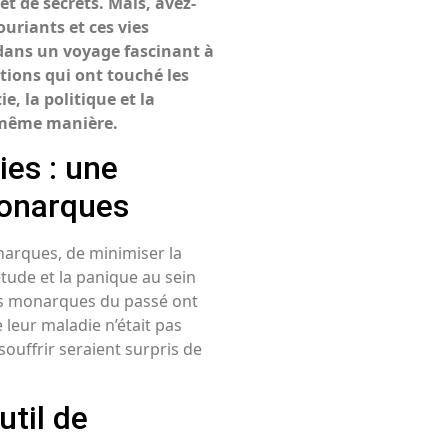
et de secrets. Mais, avez-
ouriants et ces vies
ans un voyage fascinant à
ctions qui ont touché les
, la politique et la
a même manière.
ies : une
monarques
onarques, de minimiser la
iétude et la panique au sein
es monarques du passé ont
 leur maladie n’était pas
souffrir seraient surpris de
util de