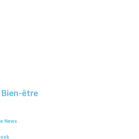
 Bien-être
le News
book