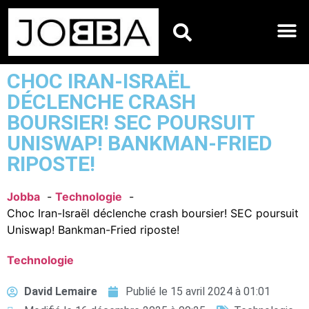
HOROSCOPES DU JO
CHOC IRAN-ISRAËL
DÉCLENCHE CRASH
BOURSIER! SEC POURSUIT
UNISWAP! BANKMAN-FRIED
RIPOSTE!
Jobba
Technologie
Choc Iran-Israël déclenche crash boursier! SEC poursuit
Uniswap! Bankman-Fried riposte!
Technologie
David Lemaire
Publié le
15 avril 2024 à 01:01