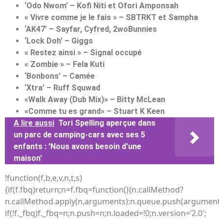
‘Odo Nwom’ – Kofi Niti et Ofori Amponsah
« Vivre comme je le fais » – SBTRKT et Sampha
‘AK47’ – Sayfar, Cyfred, 2woBunnies
‘Lock Doh’ – Giggs
« Restez ainsi » – Signal occupé
« Zombie » – Fela Kuti
‘Bonbons’ – Camée
‘Xtra’ – Ruff Squwad
«Walk Away (Dub Mix)» – Bitty McLean
«Comme tu es grand» – Stuart K Keen
A lire aussi
Tori Spelling aperçue dans
un parc de camping-cars avec ses 5
enfants : 'Nous avons besoin d'une
maison'
!function(f,b,e,v,n,t,s)
{if(f.fbq)return;n=f.fbq=function(){n.callMethod?
n.callMethod.apply(n,arguments):n.queue.push(argument
if(!f._fbq)f._fbq=n;n.push=n;n.loaded=!0;n.version=’2.0′;