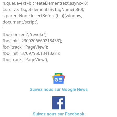
n.queue=();t=b.createElement(e);t.async=!0;
t.src=v;s=b.getElementsByTagName(e)(0);
s.parentNode.insertBefore(t,s)}(window,
document,’script’,
‘
fbq(‘consent’, ‘revoke’);
fbq(‘init’, ‘2300206660218433’);
fbq(‘track’, ‘PageView’);
fbq(‘init’, ‘370979561341328’);
fbq(‘track’, ‘PageView’);
Suivez nous sur Google News
Suivez nous sur Facebook