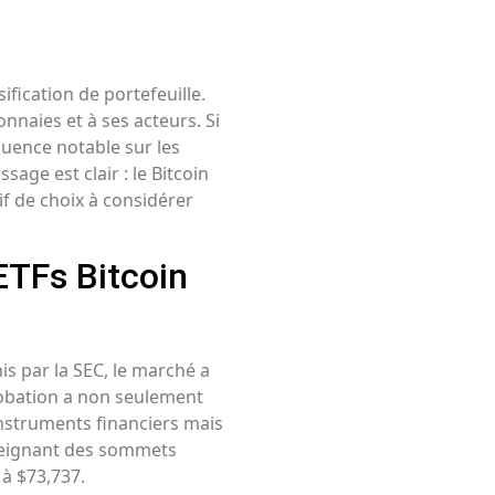
ification de portefeuille.
nnaies et à ses acteurs. Si
fluence notable sur les
sage est clair : le Bitcoin
if de choix à considérer
ETFs Bitcoin
is par la SEC, le marché a
robation a non seulement
instruments financiers mais
teignant des sommets
 à $73,737.