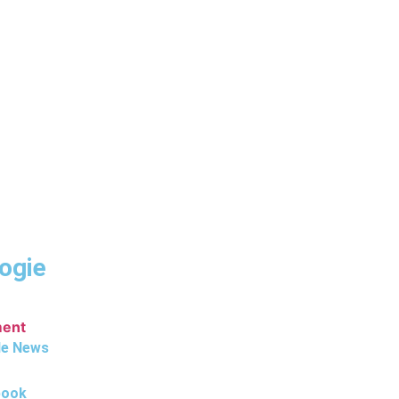
ogie
ment
le News
book