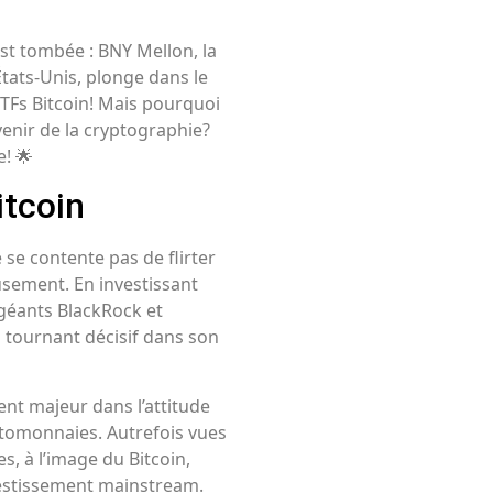
est tombée : BNY Mellon, la
tats-Unis, plonge dans le
TFs Bitcoin! Mais pourquoi
venir de la cryptographie?
e! 🌟
itcoin
 se contente pas de flirter
usement. En investissant
géants BlackRock et
 tournant décisif dans son
ent majeur dans l’attitude
yptomonnaies. Autrefois vues
s, à l’image du Bitcoin,
vestissement mainstream.