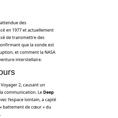
inattendue des
ncé en 1977 et actuellement
essé de transmettre des
confirmant que la sonde est
rruption, et comment la NASA
enture interstellaire.
ours
 Voyager 2, causant un
 la communication. Le
Deep
ec l’espace lointain, a capté
e « battement de cœur » du
.