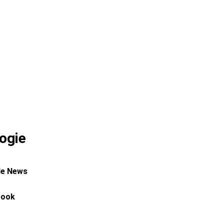
ogie
le News
book