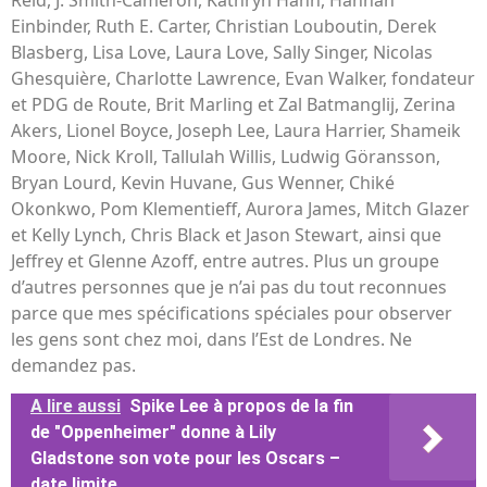
Reid, J. Smith-Cameron, Kathryn Hahn, Hannah
Einbinder, Ruth E. Carter, Christian Louboutin, Derek
Blasberg, Lisa Love, Laura Love, Sally Singer, Nicolas
Ghesquière, Charlotte Lawrence, Evan Walker, fondateur
et PDG de Route, Brit Marling et Zal Batmanglij, Zerina
Akers, Lionel Boyce, Joseph Lee, Laura Harrier, Shameik
Moore, Nick Kroll, Tallulah Willis, Ludwig Göransson,
Bryan Lourd, Kevin Huvane, Gus Wenner, Chiké
Okonkwo, Pom Klementieff, Aurora James, Mitch Glazer
et Kelly Lynch, Chris Black et Jason Stewart, ainsi que
Jeffrey et Glenne Azoff, entre autres. Plus un groupe
d’autres personnes que je n’ai pas du tout reconnues
parce que mes spécifications spéciales pour observer
les gens sont chez moi, dans l’Est de Londres. Ne
demandez pas.
A lire aussi
Spike Lee à propos de la fin
de "Oppenheimer" donne à Lily
Gladstone son vote pour les Oscars –
date limite