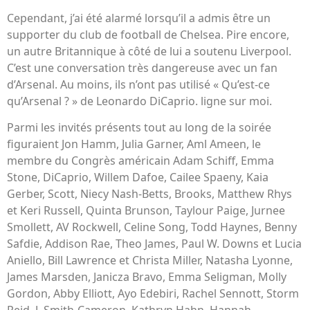
Cependant, j’ai été alarmé lorsqu’il a admis être un
supporter du club de football de Chelsea. Pire encore,
un autre Britannique à côté de lui a soutenu Liverpool.
C’est une conversation très dangereuse avec un fan
d’Arsenal. Au moins, ils n’ont pas utilisé « Qu’est-ce
qu’Arsenal ? » de Leonardo DiCaprio. ligne sur moi.
Parmi les invités présents tout au long de la soirée
figuraient Jon Hamm, Julia Garner, Aml Ameen, le
membre du Congrès américain Adam Schiff, Emma
Stone, DiCaprio, Willem Dafoe, Cailee Spaeny, Kaia
Gerber, Scott, Niecy Nash-Betts, Brooks, Matthew Rhys
et Keri Russell, Quinta Brunson, Taylour Paige, Jurnee
Smollett, AV Rockwell, Celine Song, Todd Haynes, Benny
Safdie, Addison Rae, Theo James, Paul W. Downs et Lucia
Aniello, Bill Lawrence et Christa Miller, Natasha Lyonne,
James Marsden, Janicza Bravo, Emma Seligman, Molly
Gordon, Abby Elliott, Ayo Edebiri, Rachel Sennott, Storm