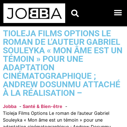
HOROSCOPES DU JO
TIOLEJA FILMS OPTIONS LE
ROMAN DE L’AUTEUR GABRIEL
SOULEYKA « MON ÂME EST UN
TÉMOIN » POUR UNE
ADAPTATION
CINÉMATOGRAPHIQUE ;
ANDREW DOSUNMU ATTACHÉ
À LA RÉALISATION –
Jobba
Santé & Bien-être
Tioleja Films Options Le roman de l’auteur Gabriel
Souleyka « Mon âme est un témoin » pour une
adaptation cinématographique ; Andrew Dosunmu