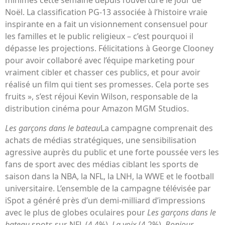
minimes cette semaine depuis l’ouverture le jour de
Noël. La classification PG-13 associée à l’histoire vraie
inspirante en a fait un visionnement consensuel pour
les familles et le public religieux – c’est pourquoi il
dépasse les projections. Félicitations à George Clooney
pour avoir collaboré avec l’équipe marketing pour
vraiment cibler et chasser ces publics, et pour avoir
réalisé un film qui tient ses promesses. Cela porte ses
fruits », s’est réjoui Kevin Wilson, responsable de la
distribution cinéma pour Amazon MGM Studios.
Les garçons dans le bateau
La campagne comprenait des
achats de médias stratégiques, une sensibilisation
agressive auprès du public et une forte poussée vers les
fans de sport avec des médias ciblant les sports de
saison dans la NBA, la NFL, la LNH, la WWE et le football
universitaire. L’ensemble de la campagne télévisée par
iSpot a généré près d’un demi-milliard d’impressions
avec le plus de globes oculaires pour
Les garçons dans le
bateau
spots sur NFL (4,4%),
La voix
(4,2%),
Bonjour