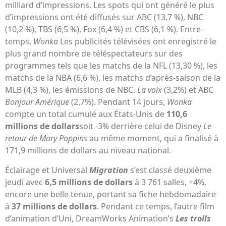
milliard d’impressions. Les spots qui ont généré le plus
d’impressions ont été diffusés sur ABC (13,7 %), NBC
(10,2 %), TBS (6,5 %), Fox (6,4 %) et CBS (6,1 %). Entre-
temps,
Wonka
Les publicités télévisées ont enregistré le
plus grand nombre de téléspectateurs sur des
programmes tels que les matchs de la NFL (13,30 %), les
matchs de la NBA (6,6 %), les matchs d’après-saison de la
MLB (4,3 %), les émissions de NBC.
La voix
(3,2%) et ABC
Bonjour Amérique
(2,7%). Pendant 14 jours,
Wonka
compte un total cumulé aux États-Unis de
110,6
millions de dollars
soit -3% derrière celui de Disney
Le
retour de Mary Poppins
au même moment, qui a finalisé à
171,9 millions de dollars au niveau national.
Éclairage et Universal
Migration
s’est classé deuxième
jeudi avec
6,5 millions de dollars
à 3 761 salles, +4%,
encore une belle tenue, portant sa fiche hebdomadaire
à
37 millions de dollars
. Pendant ce temps, l’autre film
d’animation d’Uni, DreamWorks Animation’s
Les trolls