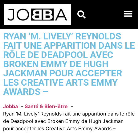
HOROSCOPES DU JO
RYAN ‘M. LIVELY’ REYNOLDS
FAIT UNE APPARITION DANS LE
RÔLE DE DEADPOOL AVEC
BROKEN EMMY DE HUGH
JACKMAN POUR ACCEPTER
LES CREATIVE ARTS EMMY
AWARDS –
Jobba
Santé & Bien-être
Ryan ‘M. Lively’ Reynolds fait une apparition dans le rôle
de Deadpool avec Broken Emmy de Hugh Jackman
pour accepter les Creative Arts Emmy Awards –