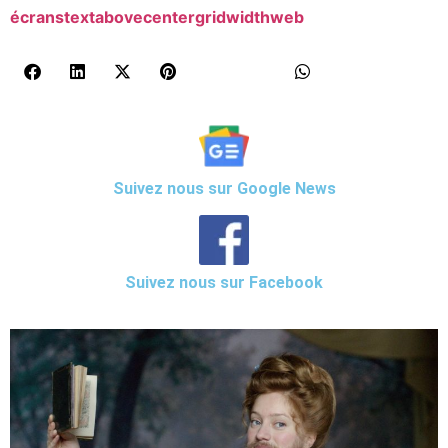
écrans
textabovecentergridwidth
web
Suivez nous sur Google News
Suivez nous sur Facebook