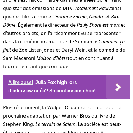
que star des émissions de MTV.
Totalement Pauly
ainsi
que des films comme
L’Homme Encino
,
Gendre
et
Bio-
Dôme
. Également le directeur de
Pauly Shore est mort
et
d’autres projets, on l’a récemment vu se représenter
dans la comédie dramatique de Sundance
Comment ça
finit
de Zoe Lister-Jones et Daryl Wein, et la comédie de
Sam Macaroni
Maison d’hôtes
tout en continuant à
tourner en tant que comique.
A lire aussi
Julia Fox high lors
d'interview ratée? Sa confession choc!
Plus récemment, la Wolper Organization a produit la
prochaine adaptation par Warner Bros du livre de
Stephen King.
Le terrain de Salem
. La société est peut-
être mieux connue pour des films comme
LA