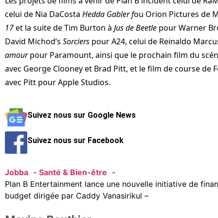
Les projets de films à venir de Plan B incluent celui de Ra
celui de Nia DaCosta
Hedda Gabler f
ou Orion Pictures de
17
et la suite de Tim Burton à
Jus de Beetle
pour Warner Bro
David Michod’s
Sorciers
pour A24, celui de Reinaldo Marc
amour
pour Paramount, ainsi que le prochain film du scén
avec George Clooney et Brad Pitt, et le film de course de 
avec Pitt pour Apple Studios.
Suivez nous sur Google News
Suivez nous sur Facebook
Jobba
Santé & Bien-être
Plan B Entertainment lance une nouvelle initiative de fin
budget dirigée par Caddy Vanasirikul –