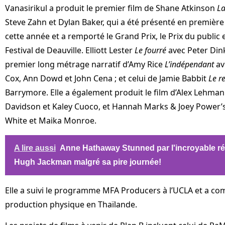
Vanasirikul a produit le premier film de Shane Atkinson
L
Steve Zahn et Dylan Baker, qui a été présenté en première 
cette année et a remporté le Grand Prix, le Prix du public et
Festival de Deauville. Elliott Lester
Le fourré
avec Peter Dinkl
premier long métrage narratif d’Amy Rice
L’indépendant
av
Cox, Ann Dowd et John Cena ; et celui de Jamie Babbit
Le r
Barrymore. Elle a également produit le film d’Alex Lehma
Davidson et Kaley Cuoco, et Hannah Marks & Joey Power’
White et Maika Monroe.
A lire aussi
Anne Hathaway Stunned par l'incroyable ré
Hugh Jackman malgré sa pire journée!
Elle a suivi le programme MFA Producers à l’UCLA et a co
production physique en Thaïlande.