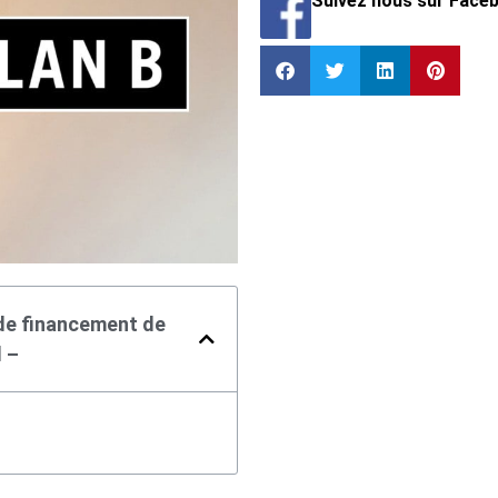
Suivez nous sur Face
 de financement de
l –