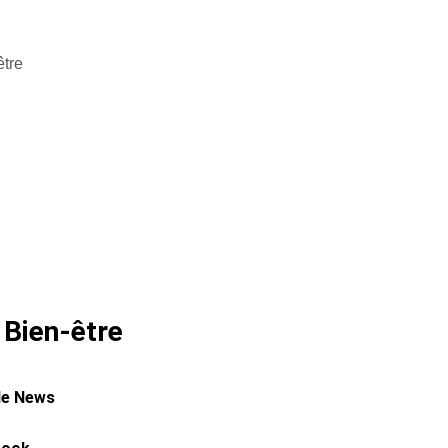
être
 Bien-être
le News