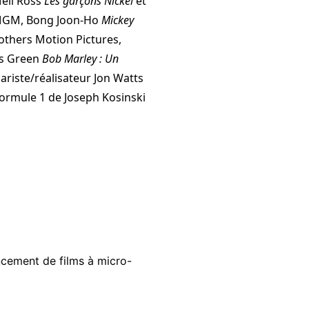
Mell Ross
Les garçons Nickel
et
 MGM, Bong Joon-Ho
Mickey
thers Motion Pictures,
us Green
Bob Marley : Un
ariste/réalisateur Jon Watts
Formule 1 de Joseph Kosinski
ancement de films à micro-